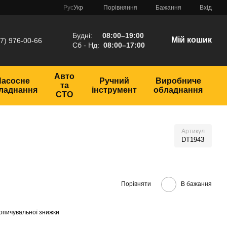
Порівняння
Рус
Укр
Бажання
Вхід
Будні:
08:00–19:00
Мій кошик
7) 976-00-66
Сб - Нд:
08:00–17:00
Авто
Насосне
Ручний
Виробниче
та
ладнання
інструмент
обладнання
СТО
Артикул
DT1943
Порівняти
В бажання
опичувальної знижки