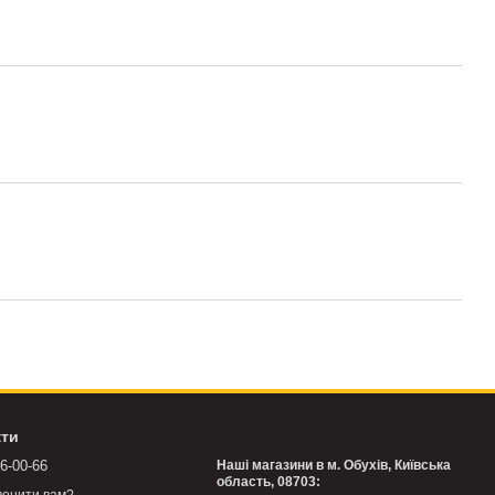
кти
76-00-66
Наші магазини в м. Обухів, Київська
область, 08703: