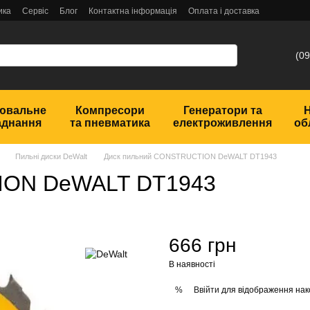
ика
Сервіс
Блог
Контактна інформація
Оплата і доставка
(09
ювальне
Компресори
Генератори та
аднання
та пневматика
електроживлення
об
Пильні диски DeWalt
Диск пильний СONSTRUCTION DeWALT DT1943
ION DeWALT DT1943
666 грн
В наявності
Ввійти
для відображення нак
%