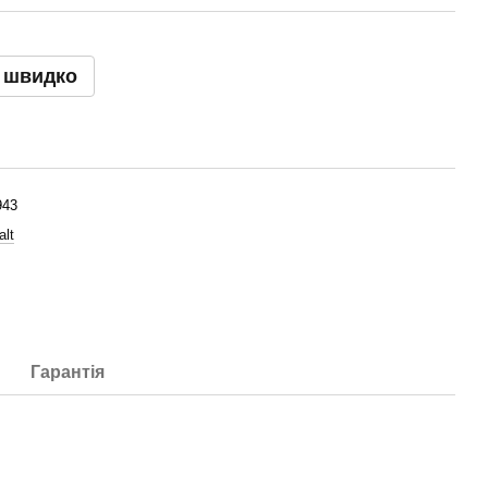
 швидко
943
lt
Гарантія