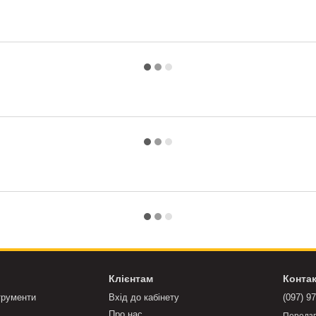
Клієнтам
Конта
трументи
Вхід до кабінету
(097) 9
Про нас