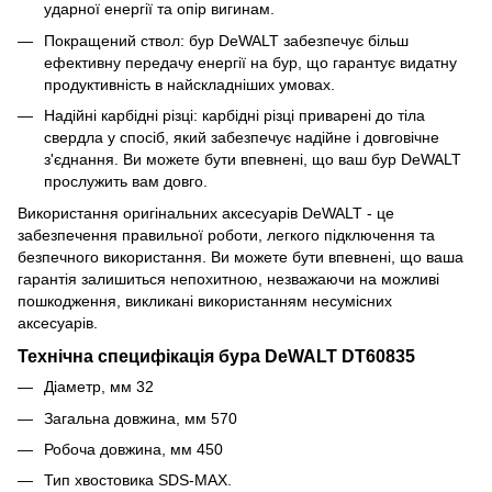
ударної енергії та опір вигинам.
Покращений ствол: бур DeWALT забезпечує більш
ефективну передачу енергії на бур, що гарантує видатну
продуктивність в найскладніших умовах.
Надійні карбідні різці: карбідні різці приварені до тіла
свердла у спосіб, який забезпечує надійне і довговічне
з'єднання. Ви можете бути впевнені, що ваш бур DeWALT
прослужить вам довго.
Використання оригінальних аксесуарів DeWALT - це
забезпечення правильної роботи, легкого підключення та
безпечного використання. Ви можете бути впевнені, що ваша
гарантія залишиться непохитною, незважаючи на можливі
пошкодження, викликані використанням несумісних
аксесуарів.
Технічна специфікація бура DeWALT DT60835
Діаметр, мм 32
Загальна довжина, мм 570
Робоча довжина, мм 450
Тип хвостовика SDS-MAX.