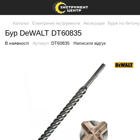
Каталог
Електричні інструменти
Аксесуари
Бури по бетону
Бур DeWALT DT60835
В наявності
Артикул:
DT60835
Написати відгук