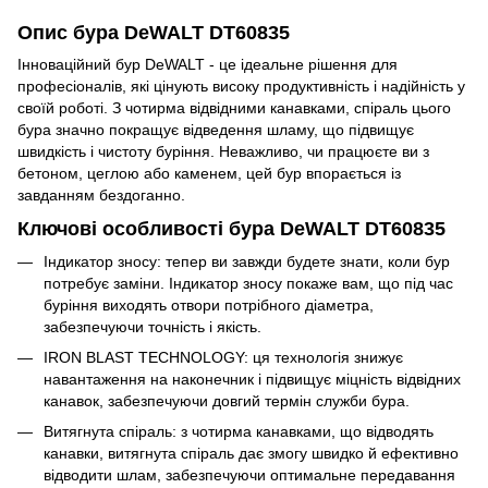
Опис бура DeWALT DT60835
Інноваційний бур DeWALT - це ідеальне рішення для
професіоналів, які цінують високу продуктивність і надійність у
своїй роботі. З чотирма відвідними канавками, спіраль цього
бура значно покращує відведення шламу, що підвищує
швидкість і чистоту буріння. Неважливо, чи працюєте ви з
бетоном, цеглою або каменем, цей бур впорається із
завданням бездоганно.
Ключові особливості бура DeWALT DT60835
Індикатор зносу: тепер ви завжди будете знати, коли бур
потребує заміни. Індикатор зносу покаже вам, що під час
буріння виходять отвори потрібного діаметра,
забезпечуючи точність і якість.
IRON BLAST TECHNOLOGY: ця технологія знижує
навантаження на наконечник і підвищує міцність відвідних
канавок, забезпечуючи довгий термін служби бура.
Витягнута спіраль: з чотирма канавками, що відводять
канавки, витягнута спіраль дає змогу швидко й ефективно
відводити шлам, забезпечуючи оптимальне передавання