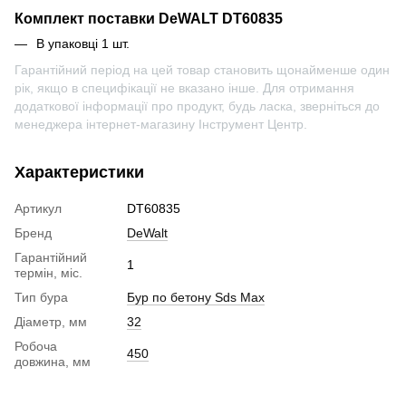
Комплект поставки DeWALT DT60835
В упаковці 1 шт.
Гарантійний період на цей товар становить щонайменше один
рік, якщо в специфікації не вказано інше. Для отримання
додаткової інформації про продукт, будь ласка, зверніться до
менеджера інтернет-магазину Інструмент Центр.
Характеристики
Артикул
DT60835
Бренд
DeWalt
Гарантійний
1
термін, міс.
Тип бура
Бур по бетону Sds Max
Діаметр, мм
32
Робоча
450
довжина, мм