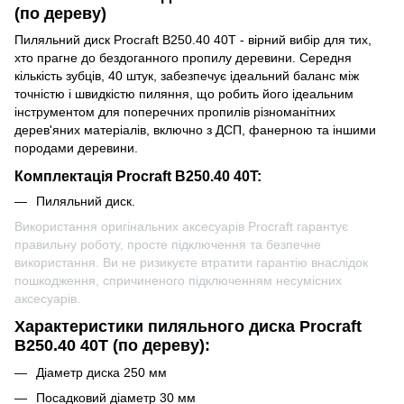
(по дереву)
Пиляльний диск Procraft B250.40 40T - вірний вибір для тих,
хто прагне до бездоганного пропилу деревини. Середня
кількість зубців, 40 штук, забезпечує ідеальний баланс між
точністю і швидкістю пиляння, що робить його ідеальним
інструментом для поперечних пропилів різноманітних
дерев'яних матеріалів, включно з ДСП, фанерною та іншими
породами деревини.
Комплектація Procraft B250.40 40T:
Пиляльний диск.
Використання оригінальних аксесуарів Procraft гарантує
правильну роботу, просте підключення та безпечне
використання. Ви не ризикуєте втратити гарантію внаслідок
пошкодження, спричиненого підключенням несумісних
аксесуарів.
Характеристики пиляльного диска Procraft
B250.40 40T (по дереву):
Діаметр диска 250 мм
Посадковий діаметр 30 мм