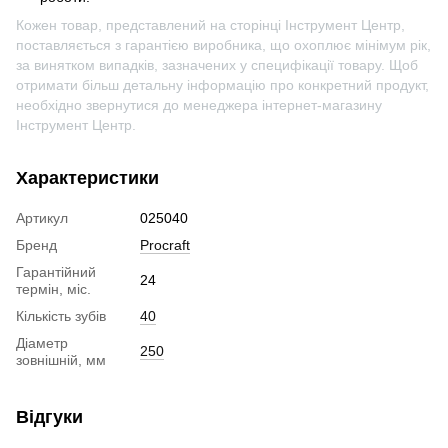
Кожен товар, представлений на сторінці Інструмент Центр,
поставляється з гарантією виробника, що охоплює мінімум рік,
за винятком випадків, зазначених у специфікації товару. Щоб
отримати більш детальну інформацію про конкретний продукт,
необхідно звернутися до менеджера інтернет-магазину
Інструмент Центр.
Характеристики
Артикул
025040
Бренд
Procraft
Гарантійний
24
термін, міс.
Кількість зубів
40
Діаметр
250
зовнішній, мм
Відгуки