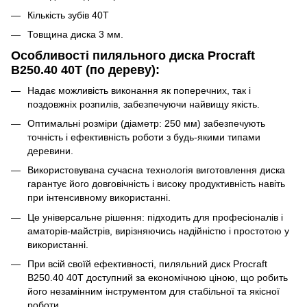
Кількість зубів 40Т
Товщина диска 3 мм.
Особливості пиляльного диска Procraft
B250.40 40T (по дереву):
Надає можливість виконання як поперечних, так і
поздовжніх розпилів, забезпечуючи найвищу якість.
Оптимальні розміри (діаметр: 250 мм) забезпечують
точність і ефективність роботи з будь-якими типами
деревини.
Використовувана сучасна технологія виготовлення диска
гарантує його довговічність і високу продуктивність навіть
при інтенсивному використанні.
Це універсальне рішення: підходить для професіоналів і
аматорів-майстрів, вирізняючись надійністю і простотою у
використанні.
При всій своїй ефективності, пиляльний диск Procraft
B250.40 40T доступний за економічною ціною, що робить
його незамінним інструментом для стабільної та якісної
роботи.