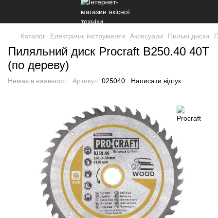
Каталог
Електричні інструменти
Аксесуари
Пильні диски
П
Пиляльний диск Procraft B250.40 40T
(по дереву)
Немає в наявності
Артикул:
025040
Написати відгук