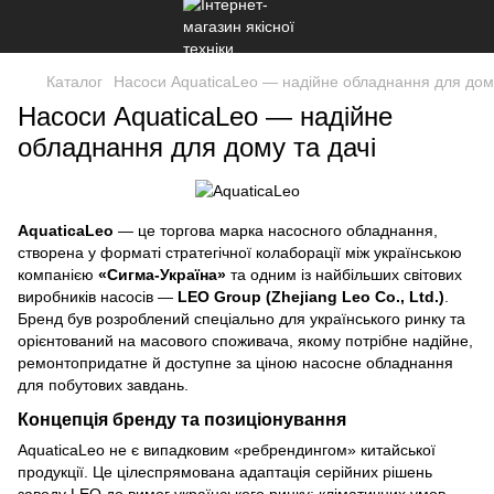
Каталог
Насоси AquaticaLeo — надійне обладнання для дому
Насоси AquaticaLeo — надійне
обладнання для дому та дачі
AquaticaLeo
— це торгова марка насосного обладнання,
створена у форматі стратегічної колаборації між українською
компанією
«Сигма-Україна»
та одним із найбільших світових
виробників насосів —
LEO Group (Zhejiang Leo Co., Ltd.)
.
Бренд був розроблений спеціально для українського ринку та
орієнтований на масового споживача, якому потрібне надійне,
ремонтопридатне й доступне за ціною насосне обладнання
для побутових завдань.
Концепція бренду та позиціонування
AquaticaLeo не є випадковим «ребрендингом» китайської
продукції. Це цілеспрямована адаптація серійних рішень