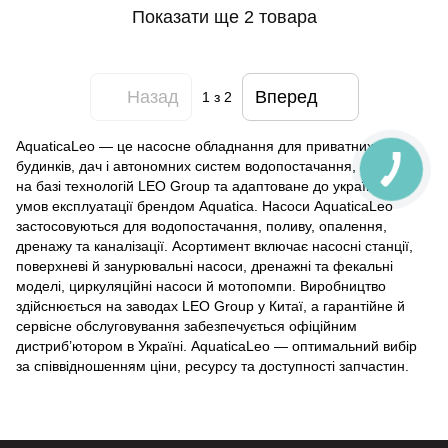
Показати ще 2 товара
Назад
Вперед
1
з 2
AquaticaLeo — це насосне обладнання для приватних
будинків, дач і автономних систем водопостачання, створене
на базі технологій LEO Group та адаптоване до українських
умов експлуатації брендом Aquatica. Насоси AquaticaLeo
застосовуються для водопостачання, поливу, опалення,
дренажу та каналізації. Асортимент включає насосні станції,
поверхневі й занурювальні насоси, дренажні та фекальні
моделі, циркуляційні насоси й мотопомпи. Виробництво
здійснюється на заводах LEO Group у Китаї, а гарантійне й
сервісне обслуговування забезпечується офіційним
дистриб’ютором в Україні. AquaticaLeo — оптимальний вибір
за співвідношенням ціни, ресурсу та доступності запчастин.