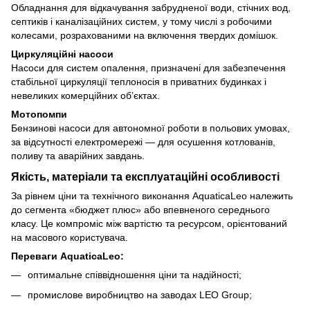
Обладнання для відкачування забрудненої води, стічних вод,
септиків і каналізаційних систем, у тому числі з робочими
колесами, розрахованими на включення твердих домішок.
Циркуляційні насоси
Насоси для систем опалення, призначені для забезпечення
стабільної циркуляції теплоносія в приватних будинках і
невеликих комерційних об’єктах.
Мотопомпи
Бензинові насоси для автономної роботи в польових умовах,
за відсутності електромережі — для осушення котлованів,
поливу та аварійних завдань.
Якість, матеріали та експлуатаційні особливості
За рівнем ціни та технічного виконання AquaticaLeo належить
до сегмента «бюджет плюс» або впевненого середнього
класу. Це компроміс між вартістю та ресурсом, орієнтований
на масового користувача.
Переваги AquaticaLeo:
оптимальне співвідношення ціни та надійності;
промислове виробництво на заводах LEO Group;