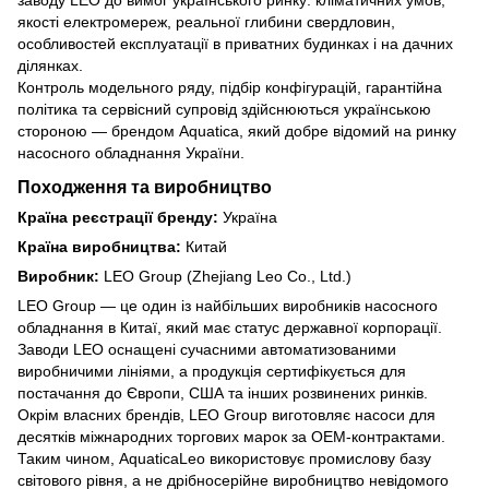
заводу LEO до вимог українського ринку: кліматичних умов,
якості електромереж, реальної глибини свердловин,
особливостей експлуатації в приватних будинках і на дачних
ділянках.
Контроль модельного ряду, підбір конфігурацій, гарантійна
політика та сервісний супровід здійснюються українською
стороною — брендом Aquatica, який добре відомий на ринку
насосного обладнання України.
Походження та виробництво
Країна реєстрації бренду:
Україна
Країна виробництва:
Китай
Виробник:
LEO Group (Zhejiang Leo Co., Ltd.)
LEO Group — це один із найбільших виробників насосного
обладнання в Китаї, який має статус державної корпорації.
Заводи LEO оснащені сучасними автоматизованими
виробничими лініями, а продукція сертифікується для
постачання до Європи, США та інших розвинених ринків.
Окрім власних брендів, LEO Group виготовляє насоси для
десятків міжнародних торгових марок за OEM-контрактами.
Таким чином, AquaticaLeo використовує промислову базу
світового рівня, а не дрібносерійне виробництво невідомого