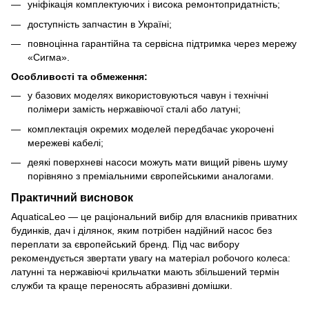
уніфікація комплектуючих і висока ремонтопридатність;
доступність запчастин в Україні;
повноцінна гарантійна та сервісна підтримка через мережу
«Сигма».
Особливості та обмеження:
у базових моделях використовуються чавун і технічні
полімери замість нержавіючої сталі або латуні;
комплектація окремих моделей передбачає укорочені
мережеві кабелі;
деякі поверхневі насоси можуть мати вищий рівень шуму
порівняно з преміальними європейськими аналогами.
Практичний висновок
AquaticaLeo — це раціональний вибір для власників приватних
будинків, дач і ділянок, яким потрібен надійний насос без
переплати за європейський бренд. Під час вибору
рекомендується звертати увагу на матеріал робочого колеса:
латунні та нержавіючі крильчатки мають збільшений термін
служби та краще переносять абразивні домішки.