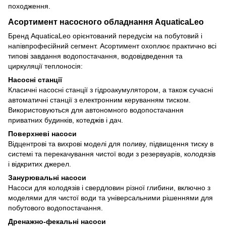
походження.
Асортимент насосного обладнання AquaticaLeo
Бренд AquaticaLeo орієнтований передусім на побутовий і
напівпрофесійний сегмент. Асортимент охоплює практично всі
типові завдання водопостачання, водовідведення та
циркуляції теплоносія:
Насосні станції
Класичні насосні станції з гідроакумулятором, а також сучасні
автоматичні станції з електронним керуванням тиском.
Використовуються для автономного водопостачання
приватних будинків, котеджів і дач.
Поверхневі насоси
Відцентрові та вихрові моделі для поливу, підвищення тиску в
системі та перекачування чистої води з резервуарів, колодязів
і відкритих джерел.
Занурювальні насоси
Насоси для колодязів і свердловин різної глибини, включно з
моделями для чистої води та універсальними рішеннями для
побутового водопостачання.
Дренажно-фекальні насоси