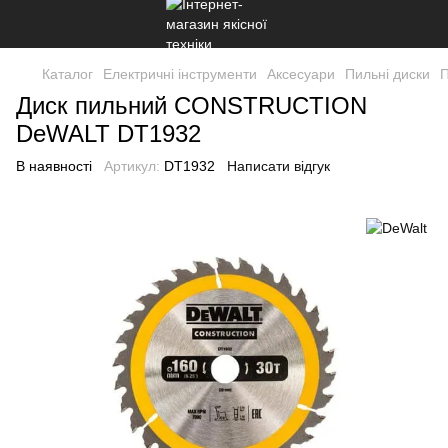
Каталог
Електричні інструменти
Аксесуари
Пильні диски
П
Диск пильний СONSTRUCTION
DeWALT DT1932
В наявності
Артикул:
DT1932
Написати відгук