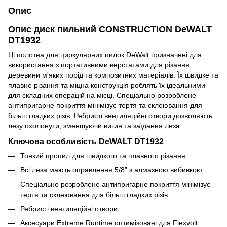
Опис
Опис диск пильний СONSTRUCTION DeWALT
DT1932
Ці полотна для циркулярних пилок DeWalt призначені для
використання з портативними верстатами для різання
деревини м'яких порід та композитних матеріалів. Їх швидке та
плавне різання та міцна конструкція роблять їх ідеальними
для складних операцій на місці. Спеціально розроблене
антипригарне покриття мінімізує тертя та склеювання для
більш гладких різів. Ребристі вентиляційні отвори дозволяють
лезу охолонути, зменшуючи вигин та заїдання леза.
Ключова особливість DeWALT DT1932
Тонкий пропил для швидкого та плавного різання.
Всі леза мають оправлення 5/8” з алмазною вибивкою.
Спеціально розроблене антипригарне покриття мінімізує
тертя та склеювання для більш гладких різів.
Ребристі вентиляційні отвори.
Аксесуари Extreme Runtime оптимізовані для Flexvolt.