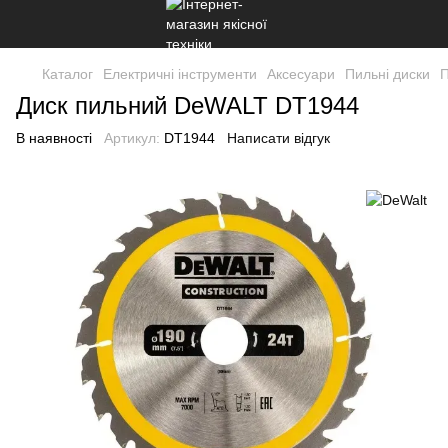
Каталог
Електричні інструменти
Аксесуари
Пильні диски
П
Диск пильний DeWALT DT1944
В наявності
Артикул:
DT1944
Написати відгук