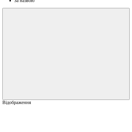
За назвою
Відображення