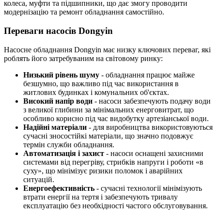
колеса, муфти та підшипники, що дає змогу проводити
модернізацію та ремонт обладнання самостійно.
Переваги насосів Dongyin
Насосне обладнання Dongyin має низку ключових переваг, які
роблять його затребуваним на світовому ринку:
Низький рівень шуму
- обладнання працює майже
безшумно, що важливо під час використання в
житлових будинках і комунальних об'єктах.
Високий напір води
- насоси забезпечують подачу води
з великої глибини за мінімальних енерговитрат, що
особливо корисно під час видобутку артезіанської води.
Надійні матеріали
- для виробництва використовуються
сучасні зносостійкі матеріали, що значно подовжує
термін служби обладнання.
Автоматизація і захист
- насоси оснащені захисними
системами від перегріву, стрибків напруги і роботи «в
суху», що мінімізує ризики поломок і аварійних
ситуацій.
Енергоефективність
- сучасні технології мінімізують
втрати енергії на тертя і забезпечують тривалу
експлуатацію без необхідності частого обслуговування.