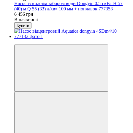
Насос із нижнім забором води Dongyin 0.55 кВт H 57
(40) м Q 55 (33) л/хв» 100 мм + поплавок 777353
6 456 грн
В наявності
Купити
−4%