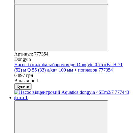
Артикул: 777354
Dongyin
Насос із нижнім забором води Dongyin 0.75 кВт H 71
(52) м Q 55 (33) л/хв» 100 мм + поплавок 777354
6 897 грн
В наявності
Купити