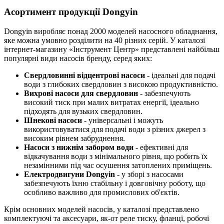
Асортимент продукції Dongyin
Dongyin виробляє понад 2000 моделей насосного обладнання,
яке можна умовно розділити на 40 різних серій. У каталозі
інтернет-магазину «Інструмент Центр» представлені найбільш
популярні види насосів бренду, серед яких:
Свердловинні відцентрові насоси
- ідеальні для подачі
води з глибоких свердловин з високою продуктивністю.
Вихрові насоси для свердловин
- забезпечують
високий тиск при малих витратах енергії, ідеально
підходять для вузьких свердловин.
Шнекові насоси
- універсальні і можуть
використовуватися для подачі води з різних джерел з
високим рівнем забруднення.
Насоси з нижнім забором води
- ефективні для
відкачування води з мінімального рівня, що робить їх
незамінними під час осушення затоплених приміщень.
Електродвигуни Dongyin
- у зборі з насосами
забезпечують їхню стабільну і довговічну роботу, що
особливо важливо для промислових об'єктів.
Крім основних моделей насосів, у каталозі представлено
комплектуючі та аксесуари, як-от реле тиску, фланці, робочі