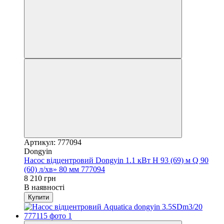
Артикул: 777094
Dongyin
Насос відцентровий Dongyin 1.1 кВт H 93 (69) м Q 90
(60) л/хв» 80 мм 777094
8 210 грн
В наявності
Купити