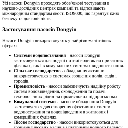
Усі насоси Dongyin проходять обов'язкові тестування в
науково-дослідних центрах компанії та відповідають
міжнародним стандартам якості ISO9000, що гарантує їхню
безпеку та довговічність.
Застосування насосів Dongyin
Насоси Dongyin використовують у найрізноманітніших
сферах:
Системи водопостачання
- насоси Dongyin
застосовуються для подачі питної води як на приватних
ділянках, так і в комунальних системах водопостачання.
Сільське господарство
- обладнання активно
використовується в системах зрошення полів, садів і
городів.
Промисловість
- насоси забезпечують надійну роботу
систем водовідведення, охолодження та подачі
технологічних рідин на промислових підприємствах.
Комунальні системи
- насосне обладнання Dongyin
застосовується для створення ефективних систем
водопостачання та водовідведення в житлових і
комерційних будівлях.
Лісове господарство
- насоси використовуються для
зрошення лісових масивів і підтримки водного балансу