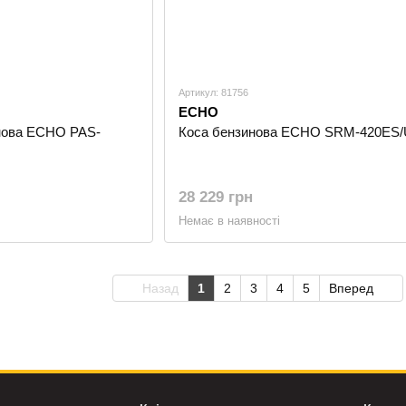
Артикул: 81756
ECHO
нова ECHO PAS-
Коса бензинова ECHO SRM-420ES/
28 229 грн
Немає в наявності
Назад
1
2
3
4
5
Вперед