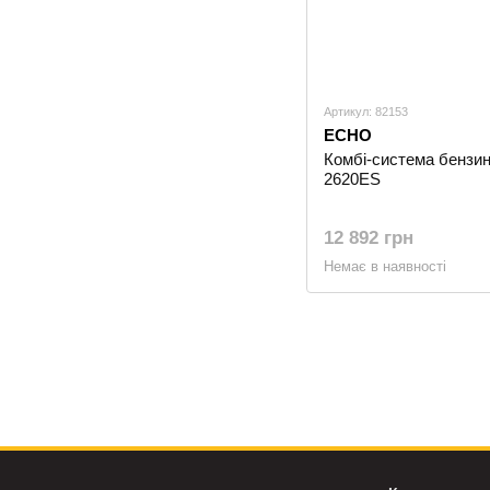
Артикул: 82153
ECHO
Комбі-система бензи
2620ES
12 892 грн
Немає в наявності