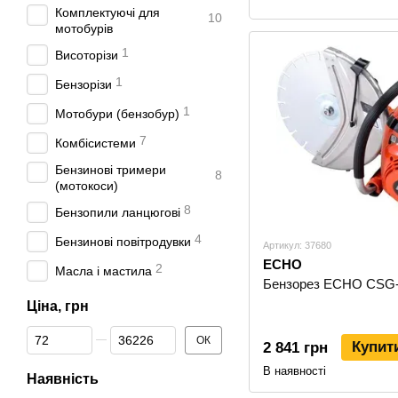
Комплектуючі для
10
мотобурів
1
Висоторізи
1
Бензорізи
1
Мотобури (бензобур)
7
Комбісистеми
Бензинові тримери
8
(мотокоси)
8
Бензопили ланцюгові
4
Бензинові повітродувки
Артикул: 37680
ECHO
2
Масла і мастила
Бензорез ECHO CSG
Ціна, грн
Від Ціна, грн
До Ціна, грн
ОК
Купит
2 841 грн
В наявності
Наявність