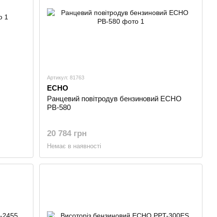
Артикул: 81763
ECHO
Ранцевий повітродув бензиновий ECHO
PB-580
20 784 грн
Немає в наявності