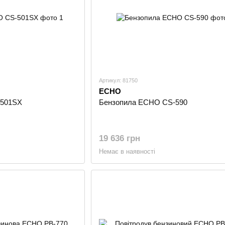
Артикул: 81750
ECHO
-501SX
Бензопила ECHO CS-590
19 636 грн
Немає в наявності