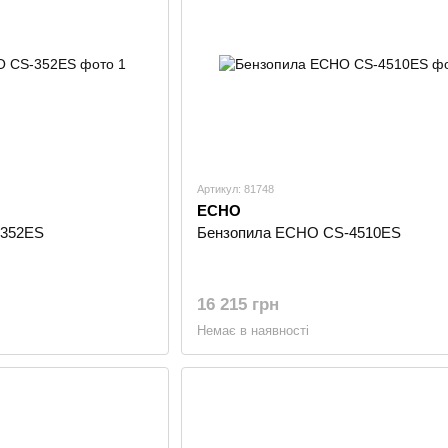
на пригін. Кожен двигун запускається та вимірюєт
Немає жодних припущень і немає достатньо хоро
Слід зазначити, що ECHO Incorporated першим запроп
Що приваблювало жінок і людей похилого віку в ряди 
гранично спрощене керування пристроєм та високий рі
вибраних у нашому інтернет-магазині Інструмент Цен
Артикул: 81748
ECHO
-352ES
Бензопила ECHO CS-4510ES
16 215 грн
Немає в наявності