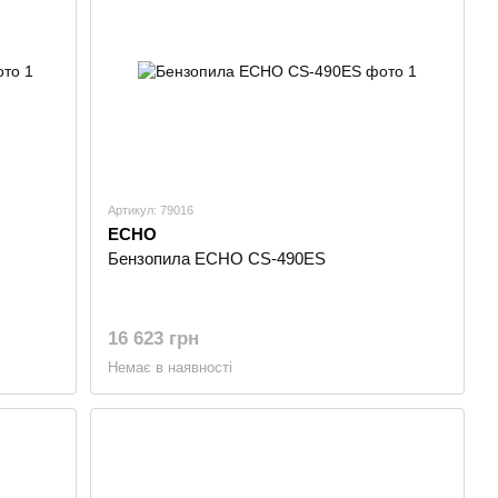
ься, щоб переконатися, що він працює з першого ривка.
шого.
онував просту у використанні систему ручних інструментів.
шанувальників техніки ECHO. Слід особливо відзначити
вень безпеки садового інвентарю та інструментів,
тр.
Артикул: 79016
ECHO
Бензопила ECHO CS-490ES
16 623 грн
Немає в наявності