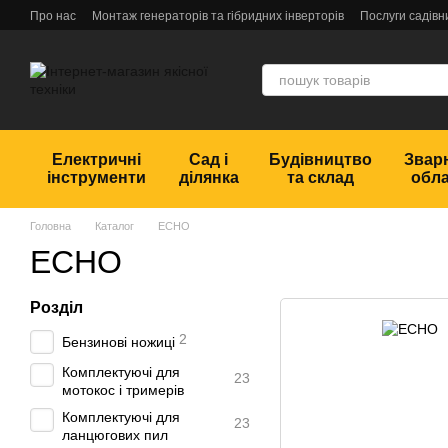
Перейти до основного контенту
Про нас
Монтаж генераторів та гібридних інверторів
Послуги садівн
Обмін та повернення
Угода користувача
Відгуки
Електричні
Сад і
Будівництво
Звар
інструменти
ділянка
та склад
обл
Головна
Каталог
ECHO
ECHO
Розділ
2
Бензинові ножиці
Комплектуючі для
23
мотокос і тримерів
Комплектуючі для
23
ланцюгових пил