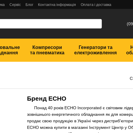
ика
Сервіс
Блог
Контактна інформація
Оплата і доставка
(09
ювальне
Компресори
Генератори та
аднання
та пневматика
електроживлення
об
С
Бренд ECHO
Понад 40 років ECHO Incorporated є світовим лідер
зовнішнього енергетичного обладнання як для комерці
продає свою продукцію в Україні через дистриб'ютор
ECHO можна купити в магазині Інструмент Центр у Об