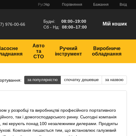
Порівняння
Рус
Укр
Бажання
Вхід
Будні:
08:00–19:00
Мій кошик
7) 976-00-66
Сб - Нд:
08:00–17:00
Авто
Насосне
Ручний
Виробниче
та
ладнання
інструмент
обладнання
СТО
за популярністю
спочатку дешевше
за назвою
ортування:
ом у розробці та виробництві професійного портативного
йного, так і домогосподарського ринку. Сьогодні компанія
и, які керують понад 100 незалежними дилерами. Продукты
ухові. Компанія пишається тим, що встановлює галузевий