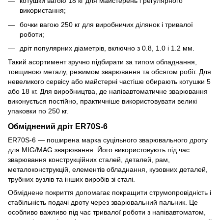
котушки вагою 18 кг для майстерень і регулярного
використання;
бочки вагою 250 кг для виробничих ділянок і тривалої
роботи;
дріт популярних діаметрів, включно з 0.8, 1.0 і 1.2 мм.
Такий асортимент зручно підбирати за типом обладнання,
товщиною металу, режимом зварювання та обсягом робіт. Для
невеликого сервісу або майстерні частіше обирають котушки 5
або 18 кг. Для виробництва, де напівавтоматичне зварювання
виконується постійно, практичніше використовувати великі
упаковки по 250 кг.
Обміднений дріт ER70S-6
ER70S-6 — поширена марка суцільного зварювального дроту
для MIG/MAG зварювання. Його використовують під час
зварювання конструкційних сталей, деталей, рам,
металоконструкцій, елементів обладнання, кузовних деталей,
трубних вузлів та інших виробів зі сталі.
Обміднене покриття допомагає покращити струмопровідність і
стабільність подачі дроту через зварювальний пальник. Це
особливо важливо під час тривалої роботи з напівавтоматом,