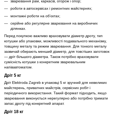
зварювання рам, каркасів, огорож і опор;
роботи в автосервісах і ремонтних майстернях;
монтажні роботи на об’єктах;
серійне або регулярне зварювання на виробничих
ділянках.
Перед покупкою важливо враховувати діаметр дроту, тип
котушки або упаковки, можливості подавального механізму,
товщину металу та режим зварювання. Для тонкого металу
зазвичай обирають менший діаметр, для товстіших заготовок
— дріт більшого діаметра. Також потрібно враховувати
сумісність котушки з конкретним зварювальним
напівавтоматом.
Дріт 5 кг
Дріт Elektroda Zagreb в упаковці 5 кг зручний для невеликих
майстерень, приватних майстрів, сервісних робіт і
періодичного використання. Такий формат підходить, якщо
зварювання виконується нерегулярно або потрібно тримати
запас дроту під конкретний апарат.
Дріт 18 кг