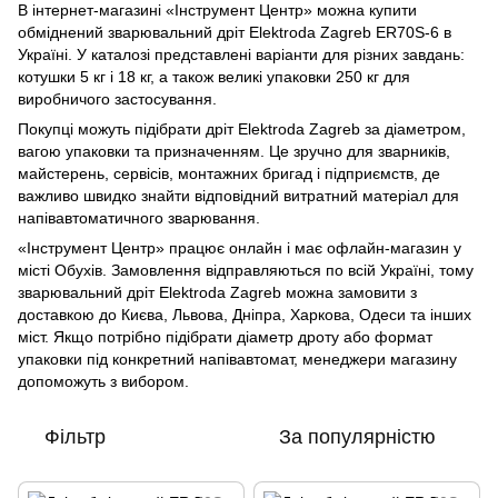
В інтернет-магазині «Інструмент Центр» можна купити
обміднений зварювальний дріт Elektroda Zagreb ER70S-6 в
Україні. У каталозі представлені варіанти для різних завдань:
котушки 5 кг і 18 кг, а також великі упаковки 250 кг для
виробничого застосування.
Покупці можуть підібрати дріт Elektroda Zagreb за діаметром,
вагою упаковки та призначенням. Це зручно для зварників,
майстерень, сервісів, монтажних бригад і підприємств, де
важливо швидко знайти відповідний витратний матеріал для
напівавтоматичного зварювання.
«Інструмент Центр» працює онлайн і має офлайн-магазин у
місті Обухів. Замовлення відправляються по всій Україні, тому
зварювальний дріт Elektroda Zagreb можна замовити з
доставкою до Києва, Львова, Дніпра, Харкова, Одеси та інших
міст. Якщо потрібно підібрати діаметр дроту або формат
упаковки під конкретний напівавтомат, менеджери магазину
допоможуть з вибором.
Фільтр
За популярністю