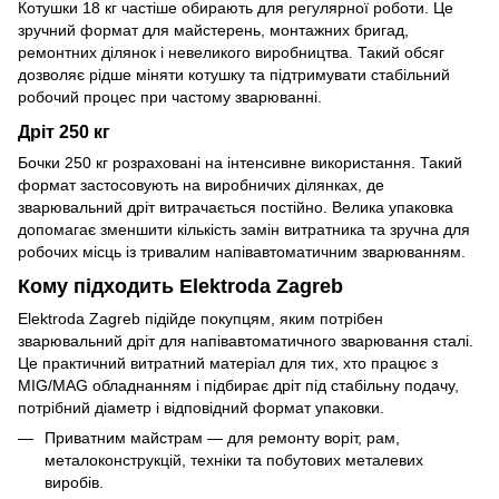
Котушки 18 кг частіше обирають для регулярної роботи. Це
зручний формат для майстерень, монтажних бригад,
ремонтних ділянок і невеликого виробництва. Такий обсяг
дозволяє рідше міняти котушку та підтримувати стабільний
робочий процес при частому зварюванні.
Дріт 250 кг
Бочки 250 кг розраховані на інтенсивне використання. Такий
формат застосовують на виробничих ділянках, де
зварювальний дріт витрачається постійно. Велика упаковка
допомагає зменшити кількість замін витратника та зручна для
робочих місць із тривалим напівавтоматичним зварюванням.
Кому підходить Elektroda Zagreb
Elektroda Zagreb підійде покупцям, яким потрібен
зварювальний дріт для напівавтоматичного зварювання сталі.
Це практичний витратний матеріал для тих, хто працює з
MIG/MAG обладнанням і підбирає дріт під стабільну подачу,
потрібний діаметр і відповідний формат упаковки.
Приватним майстрам — для ремонту воріт, рам,
металоконструкцій, техніки та побутових металевих
виробів.