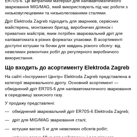
ER70S-6. Це витратний матеріал для напівавтоматичного
зварювання MIG/MAG, який використовують під час роботи з
низьковуглецевими та низьколегованими сталями.
Дріт Elektroda Zagreb підходить для зварників, сервісних
майстерень, монтажних бригад, виробничих ділянок і
приватних майстрів, яким потрібен зварювальний дріт для
напівавтомата в різних форматах упаковки. В асортименті
доступні котушки та бочки для завдань різного обсягу: від
невеликих ремонтних робіт до регулярного виробничого
використання.
Що входить до асортименту Elektroda Zagreb
На сайті «Інструмент Центр» Elektroda Zagreb представлена в
категорії зварювального дроту. Основний асортимент —
обміднений дріт ER70S-6 для напівавтоматичного зварювання
в середовищі захисного газу.
У продажу представлені:
обміднений зварювальний дріт ER70S-6 Elektroda Zagreb;
дріт для MIG/MAG зварювання сталі;
котушки вагою 5 кг для невеликих обсягів робіт;