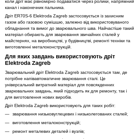
коли дріт має рівномірно подаватися через ролики, напрямний
канал і наконечник пальника.
Дріт ER70S-6 Elektroda Zagreb застосовується із захисним
газом або газовою сумішшю, залежно від використовуваного
обладнання та вимог до зварювального шва. Найчастіше такий
матеріал обирають для зварювання звичайних сталей у
майстернях, на виробництві, у будівництві, ремонті техніки та
виготовленні металоконструкцій.
Для яких завдань використовують дріт
Elektroda Zagreb
Зварювальний дріт Elektroda Zagreb застосовується там, де
потрібне напівавтоматичне зварювання сталі. Це
універсальний витратний матеріал для повсякденних
зварювальних завдань, який підходить як для ремонту, так і
для виготовлення нових виробів.
Дріт Elektroda Zagreb використовують для таких робіт:
зварювання низьковуглецевих і низьколегованих сталей;
виготовлення металоконструкцій;
ремонт металевих деталей і вузлів;