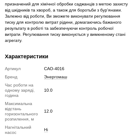
призначений для хімічної обробки саджанців з метою захисту
від шкідників та хвороб, а також для боротьби з бур'янами.
Залежно від роботи, Ви зможете виконувати регулювання
тиску для контролю витрат рідини, домагаючись бажаного
результату в роботі та забезпечуючи контроль робочої
витрати. Регулювання тиску виконується у вимкненому стані
агрегату.
Характеристики
Артикул
САО-4016
Бренд
Энергомаш
Час роботи на
одному заряді,
10.0
година
Максимальна
відстань
12.0
горизонтального
розпилення, м
Нагнітальний
Ні
насос