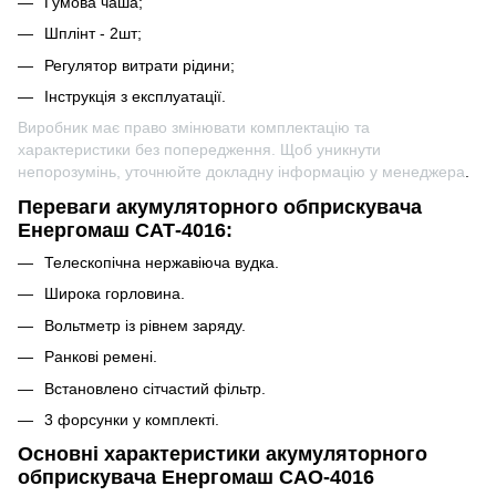
Гумова чаша;
Шплінт - 2шт;
Регулятор витрати рідини;
Інструкція з експлуатації.
Виробник має право змінювати комплектацію та
характеристики без попередження. Щоб уникнути
непорозумінь, уточнюйте докладну інформацію у менеджера
.
Переваги акумуляторного обприскувача
Енергомаш САТ-4016:
Телескопічна нержавіюча вудка.
Широка горловина.
Вольтметр із рівнем заряду.
Ранкові ремені.
Встановлено сітчастий фільтр.
3 форсунки у комплекті.
Основні характеристики акумуляторного
обприскувача Енергомаш САО-4016