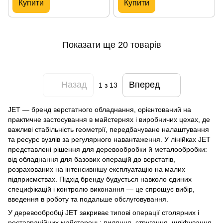
Купити
Купити
Показати ще 20 товарів
Назад
Вперед
1
з 13
JET — бренд верстатного обладнання, орієнтований на
практичне застосування в майстернях і виробничих цехах, де
важливі стабільність геометрії, передбачуване налаштування
та ресурс вузлів за регулярного навантаження. У лінійках JET
представлені рішення для деревообробки й металообробки:
від обладнання для базових операцій до верстатів,
розрахованих на інтенсивнішу експлуатацію на малих
підприємствах. Підхід бренду будується навколо єдиних
специфікацій і контролю виконання — це спрощує вибір,
введення в роботу та подальше обслуговування.
У деревообробці JET закриває типові операції столярних і
реставраційних майстерень: пиляння, стругання, шліфування,