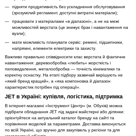
підняти продуктивність без ускладнення обслуговування
(зрозумілий регламент, доступні витратні матеріали);
працювати з матеріалами «в діапазоні», а не на межі
можливостей верстата (це знижує брак і навантаження на
вузли);
мати можливість планувати сервіс: ремені, підшипники,
напрямні, елементи електрики та захисту.
Важливо правильно співвідносити клас верстата й фактичне
навантаження: деревообробка «любить» жорсткість і
пиловидалення, металообробка — точність кінематики та
коректну оснастку. На етапі підбору зазвичай вирішують не
«який бренд кращий», а «яка компоновка й діапазон
характеристик потрібен під операції».
JET в Україні: купівля, логістика, підтримка
В інтернет-магазині «Інструмент Центр» (м. Обухів) можна
підібрати обладнання JET під задачі майстерні або ділянки:
орієнтуйтеся на актуальний каталог бренду на сайті та
порівняння моделей за параметрами. Доставка виконується
по всій Україні, що зручно для закупівель у регіони та для
комплектації об’єктів.