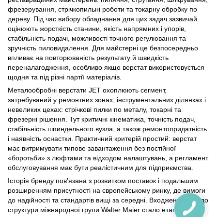
фрезерування, стрічкопильні роботи та токарну обробку по
дереву. Під час вибору обладнання для цих задач зазвичай
оцінюють жорсткість станини, якість напрямних і упорів,
стабільність подачі, можливості точного регулювання та
зручність пиловидалення. Для майстерні це безпосередньо
впливає на повторюваність результату й швидкість
переналагодження, особливо якщо верстат використовується
щодня та під різні партії матеріалів.
Металообробні верстати JET охоплюють сегмент,
затребуваний у ремонтних зонах, інструментальних ділянках і
невеликих цехах: стрічкові пилки по металу, токарні та
фрезерні рішення. Тут критичні кінематика, точність подач,
стабільність шпиндельного вузла, а також ремонтопридатність
і наявність оснастки. Практичний критерій простий: верстат
має витримувати типове завантаження без постійної
«боротьби» з люфтами та відходом налаштувань, а регламент
обслуговування має бути реалістичним для підприємства.
Історія бренду пов’язана з розвитком поставок і подальшим
розширенням присутності на європейському ринку, де вимоги
до надійності та стандартів вищі за середні. Входження JET до
структури міжнародної групи Walter Maier стало етапом, який