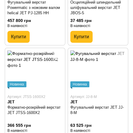
Фугувальний верстат
Осциляційний шпиндельний
Powermatic з ножовим валом
шліфувальний верстат JET
helical JET PJ-1285 HH
JBOS-5
457 800 грн
37 485 грн
В наявності
В наявності
Купити
Купити
Новинка
Новинка
Артикул: JTSS-1600X2
Артикул: JJ-8-M
JET
JET
Форматно-розкрійний верстат
Фугувальний верстат JET JJ-
JET JTSS-1600X2
8-M
366 555 грн
63 525 грн
В наявності
В наявності