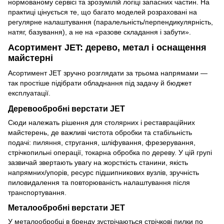
нормованому сервісі та зрозумілій логіці запасних частин. На
практиці цінується те, що багато моделей розраховані на
регулярне налаштування (паралельність/перпендикулярність,
натяг, базування), а не на «разове складання і забути».
Асортимент JET: дерево, метал і оснащення
майстерні
Асортимент JET зручно розглядати за трьома напрямами —
так простіше підібрати обладнання під задачу й бюджет
експлуатації.
Деревообробні верстати JET
Сюди належать рішення для столярних і реставраційних
майстерень, де важливі чистота обробки та стабільність
подачі: пиляння, стругання, шліфування, фрезерування,
стрічкопильні операції, токарна обробка по дереву. У цій групі
зазвичай звертають увагу на жорсткість станини, якість
напрямних/упорів, ресурс підшипникових вузлів, зручність
пиловидалення та повторюваність налаштування після
транспортування.
Металообробні верстати JET
У металообробці в бренду зустрічаються стрічкові пилки по