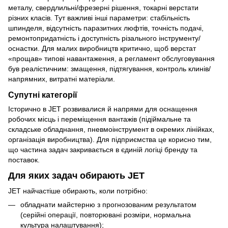
металу, свердлильні/фрезерні рішення, токарні верстати
різних класів. Тут важливі інші параметри: стабільність
шпинделя, відсутність паразитних люфтів, точність подачі,
ремонтопридатність і доступність різального інструменту/
оснастки. Для малих виробництв критично, щоб верстат
«прощав» типові навантаження, а регламент обслуговування
був реалістичним: змащення, підтягування, контроль клинів/
напрямних, витратні матеріали.
Супутні категорії
Історично в JET розвивалися й напрями для оснащення
робочих місць і переміщення вантажів (підіймальне та
складське обладнання, пневмоінструмент в окремих лінійках,
організація виробництва). Для підприємства це корисно тим,
що частина задач закривається в єдиній логіці бренду та
поставок.
Для яких задач обирають JET
JET найчастіше обирають, коли потрібно:
обладнати майстерню з прогнозованим результатом
(серійні операції, повторювані розміри, нормальна
культура налаштування);