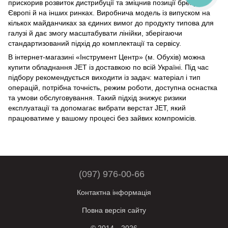
прискорив розвиток дистрибуції та зміцнив позиції бренду в
Європі й на інших ринках. Виробнича модель із випуском на
кількох майданчиках за єдиних вимог до продукту типова для
галузі й дає змогу масштабувати лінійки, зберігаючи
стандартизований підхід до комплектації та сервісу.
В інтернет-магазині «Інструмент Центр» (м. Обухів) можна
купити обладнання JET із доставкою по всій Україні. Під час
підбору рекомендується виходити із задач: матеріал і тип
операцій, потрібна точність, режим роботи, доступна оснастка
та умови обслуговування. Такий підхід знижує ризики
експлуатації та допомагає вибрати верстат JET, який
працюватиме у вашому процесі без зайвих компромісів.
(097) 976-00-66
Контактна інформація
Повна версія сайту