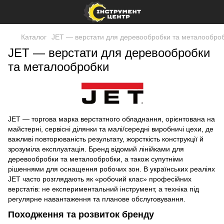
Каталог
JET — верстати для деревообробки та металообро
JET — верстати для деревообробки
та металообробки
JET — торгова марка верстатного обладнання, орієнтована на
майстерні, сервісні ділянки та малі/середні виробничі цехи, де
важливі повторюваність результату, жорсткість конструкції й
зрозуміла експлуатація. Бренд відомий лінійками для
деревообробки та металообробки, а також супутніми
рішеннями для оснащення робочих зон. В українських реаліях
JET часто розглядають як «робочий клас» професійних
верстатів: не експериментальний інструмент, а техніка під
регулярне навантаження та планове обслуговування.
Походження та розвиток бренду