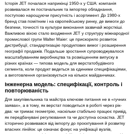
Історія JET почалася наприкінці 1950-х у США: компанія
розвивалася як постачальник та імпортер обладнання,
поступово нарощуючи присутність і асортимент. До 1980-х
бренд став помітним і на європейському ринку, де вимоги до
безпеки, точності та культури виконання зазвичай жорсткіші.
Важливою віхою стало входження JET у структуру міжнародної
промислової групи Walter Maier: це прискорило розвиток
дистрибуції, стандартизацію продуктових вимог і розширення
географії продажів. Подальше зростання супроводжувалося
масштабуванням виробництва та розміщенням випуску в
різних країнах — типова модель для верстатобудівного
сегмента, коли продукт ведеться за єдиними специфікаціями,
а виготовлення організовується на кількох майданчиках.
Інженерна модель: специфікації, контроль і
повторюваність
Для закупівельника та майстра ключове питання не в «гучних
заявах», а в тому, як верстат поводиться в роботі через рік-
два: чи тримає геометрію, наскільки стабільно працює привід,
як передбачувані регулювання та чи доступна оснастка. JET
історично розвивався від імпорту до проєктування й розвитку
власних лінійок: це означає фокус на уніфікації вузлів,