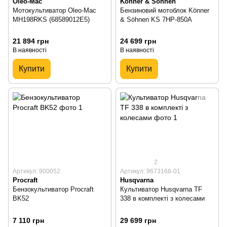
Oleo-Mac
Könner & Söhnen
Мотокультиватор Oleo-Mac
Бензиновий мотоблок Könner
MH198RKS (68589012E5)
& Söhnen KS 7HP-850A
21 894 грн
24 699 грн
В наявності
В наявності
Купити
Купити
2
Артикул: 900052
Артикул: 9673168-01
Procraft
Husqvarna
Бензокультиватор Procraft
Культиватор Husqvarna TF
BK52
338 в комплекті з колесами
7 110 грн
29 699 грн