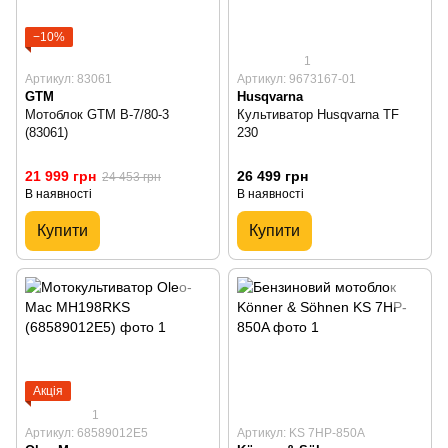
−10%
1
Артикул: 83061
Артикул: 9673167-01
GTM
Husqvarna
Мотоблок GTM B-7/80-3
Культиватор Husqvarna TF
(83061)
230
21 999 грн
26 499 грн
24 453 грн
В наявності
В наявності
Купити
Купити
Акція
1
Артикул: 68589012E5
Артикул: KS 7HP-850A