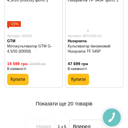
−23%
4
Артикул: 83059
Артикул: 9676393-02
GTM
Husqvarna
Мотокультиватор GTM G-
Культиватор бензиновий
4,5/55 (83059)
Husqvarna TF 545P
14 599 грн
47 699 грн
18 896 грн
В наявності
В наявності
Купити
Купити
Показати ще 20 товарів
Назад
Вперед
1
з 5