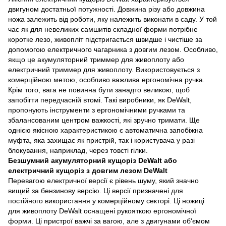
двигуном достатньої потужності. Довжина різу або довжина
ножа залежить від роботи, яку належить виконати в саду. У той
час як для невеликих самшитів складної форми потрібне
коротке лезо, живопліт підстригається швидше і чистіше за
допомогою електричного чагарника з довгим лезом. Особливо,
якщо це акумуляторний триммер для живоплоту або
електричний триммер для живоплоту. Використовується з
комерційною метою, особливо важлива ергономічна ручка.
Крім того, вага не повинна бути занадто великою, щоб
запобігти передчасній втомі. Такі виробники, як DeWalt,
пропонують інструменти з ергономічними ручками та
збалансованим центром важкості, які зручно тримати. Ще
однією якісною характеристикою є автоматична запобіжна
муфта, яка захищає як пристрій, так і користувача у разі
блокування, наприклад, через товсті гілки.
Безшумний акумуляторний кущоріз DeWalt або
електричний кущоріз з довгим лезом DeWalt
Перевагою електричної версії є рівень шуму, який значно
вищий за бензинову версію. Ці версії призначені для
постійного використання у комерційному секторі. Ці ножиці
для живоплоту DeWalt оснащені рукояткою ергономічної
форми. Ці пристрої важчі за вагою, але з двигунами об'ємом