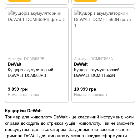
Артикул: DCM563PB
Артикул: DCMHT563N
DeWalt
DeWalt
Кущоріз акумуляторний
Кущоріз акумуляторний
DeWALT DCM563PB
DeWALT DCMHT563N
9 899 грн
10 999 грн
Немає в наявності
Немає в наявності
Кущорізи DeWalt
Тример для живоплоту DeWalt - це класичний інструмент, коли
справа доходить до стрижки кущів і живоплоту, і ви не зможете
просунутися далі з секатором. За допомогою високоякісного
тримера DeWalt для живоплоту можна швидко сформувати