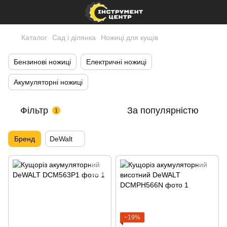
Каталог
Сад і ділянка
Ножиці для кущів
Бензинові ножиці
Електричні ножиці
Акумуляторні ножиці
Фільтр
За популярністю
1
Бренд
DeWalt
−19%