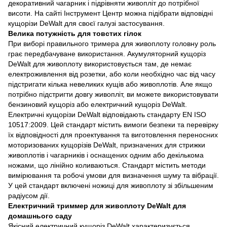
декоративний чагарник і підрівняти живопліт до потрібної
висоти. На сайті Інструмент Центр можна підібрати відповідні
кущорізи DeWalt для своєї галузі застосування.
Велика потужність для товстих гілок
При виборі правильного тримера для живоплоту головну роль
грає передбачуване використання. Акумуляторний кущоріз
DeWalt для живоплоту використовується там, де немає
електроживлення від розетки, або коли необхідно час від часу
підстригати кілька невеликих кущів або живоплотів. Але якщо
потрібно підстригти довгу живопліт, ви можете використовувати
бензиновий кущоріз або електричний кущоріз DeWalt.
Електричні кущорізи DeWalt відповідають стандарту EN ISO
10517:2009. Цей стандарт містить вимоги безпеки та перевірку
їх відповідності для проектування та виготовлення переносних
моторизованих кущорізів DeWalt, призначених для стрижки
живоплотів і чагарників і оснащених одним або декількома
ножами, що лінійно коливаються. Стандарт містить методи
вимірювання та робочі умови для визначення шуму та вібрації.
У цей стандарт включені ножиці для живоплоту зі збільшеним
радіусом дії.
Електричний триммер для живоплоту DeWalt для
домашнього саду
Якісний електричний кущоріз DeWalt характеризується