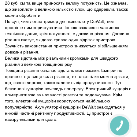
28 куб. см та вище приносять велику потужність. Це означає,
що живоплоти з великою кількістю гілок, що одеревіли, також
можна обробляти.
По суті, чим легше тример для живоплоту DeWalt, тим
простіше ним користуватися. Іншою важливою частиною
технічних даних, крім потужності, є довжина різання. Довжина
різання вказує, як довго триває один відрізок пристрою.
Зручність використання пристрою знижується зі збільшенням
довжини різання.
Велика відстань між різальними кромками для швидкого
різання з великою товщиною різу
Товщина різання означає відстань між ножами. Емпіричне
правило: що вище сила різання, то товсті гілки можна зрізати,
що, своєю чергою, також залежить від продуктивності. Тут
бензинові кущорізи вочевидь попереду. Електричний кущоріз є
альтернативою за наявності розетки та подовжувача. Крім
того, електричні кущорізи користуються найбільшою
популярністю. Акумуляторні кущорізи DeWalt знаходяться у
нижній частині рейтингу продуктивності. Ці пристрої є
найзручнішими для цього.