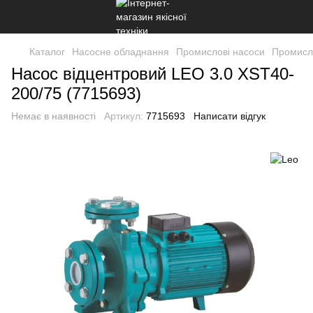
Каталог
Насосне обладнання
Промислові насоси
Промисл
Насос відцентровий LEO 3.0 XST40-
200/75 (7715693)
Немає в наявності
Артикул:
7715693
Написати відгук