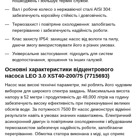
пошкоджень і збільшує термін служби.
Вал і робоче колесо з нержавіючої сталі AISI 304:
забезпечують корозійну стійкість і довговічність.
Термозахист і повітряне охолодження: запобігають
перегріванню і забезпечують надійність роботи.
Клас захисту IP54: захищає насос від вологи та пилу,
даючи змогу використовувати його в різних умовах.
Універсальне застосування: підходить для систем
водопостачання, зрошення та інших галузей.
Основні характеристики відцентрового
насоса LEO 3.0 XST40-200/75 (7715693)
Насос має високі технічні параметри, які роблять його чудовим
вибором для широкого спектра завдань. Максимальна висота
напору в 52 метри і продуктивність до 48,000 літрів на годину
забезпечують високу ефективність при перекачуванні великих
обсягів води. За потужності 7500 Вт насос демонструє відмінні
результати навіть в умовах значних навантажень. Електричний
асинхронний двигун із повітряним охолодженням і вбудованим
термозахистом забезпечує надійність роботи, запобігаючи
перегріванню. Обмотка статора виконана з міді, що сприяє