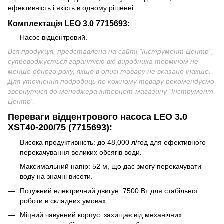
ефективність і якість в одному рішенні.
Комплектація
LEO 3.0 7715693
:
Насос відцентровий.
Вся продукція, представлена на сайті "Інструмент Центр",
супроводжується гарантією від виробника терміном не
менше одного року, якщо в описі товару не вказано інакше.
Для уточнення подробиць по кожному товару рекомендуємо
звернутися до менеджера інтернет-магазину "Інструмент
Центр
".
Переваги
відцентрового насоса LEO 3.0
XST40-200/75 (7715693)
:
Висока продуктивність: до 48,000 л/год для ефективного
перекачування великих обсягів води.
Максимальний напір: 52 м, що дає змогу перекачувати
воду на значні висоти.
Потужний електричний двигун: 7500 Вт для стабільної
роботи в складних умовах.
Міцний чавунний корпус: захищає від механічних