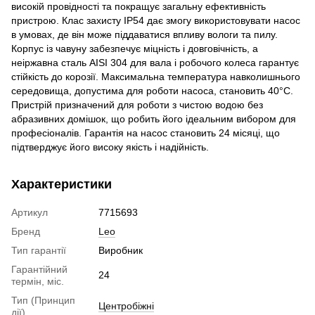
високій провідності та покращує загальну ефективність
пристрою. Клас захисту IP54 дає змогу використовувати насос
в умовах, де він може піддаватися впливу вологи та пилу.
Корпус із чавуну забезпечує міцність і довговічність, а
неіржавна сталь AISI 304 для вала і робочого колеса гарантує
стійкість до корозії. Максимальна температура навколишнього
середовища, допустима для роботи насоса, становить 40°C.
Пристрій призначений для роботи з чистою водою без
абразивних домішок, що робить його ідеальним вибором для
професіоналів. Гарантія на насос становить 24 місяці, що
підтверджує його високу якість і надійність.
Характеристики
Артикул
7715693
Бренд
Leo
Тип гарантії
Виробник
Гарантійний
24
термін, міс.
Тип (Принцип
Центробіжні
дії)