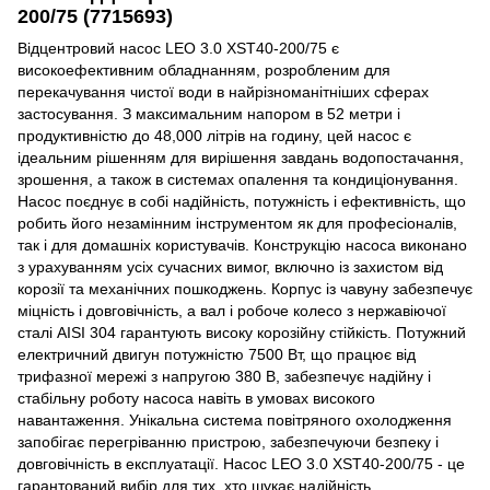
200/75 (7715693)
Відцентровий насос LEO 3.0 XST40-200/75 є
високоефективним обладнанням, розробленим для
перекачування чистої води в найрізноманітніших сферах
застосування. З максимальним напором в 52 метри і
продуктивністю до 48,000 літрів на годину, цей насос є
ідеальним рішенням для вирішення завдань водопостачання,
зрошення, а також в системах опалення та кондиціонування.
Насос поєднує в собі надійність, потужність і ефективність, що
робить його незамінним інструментом як для професіоналів,
так і для домашніх користувачів. Конструкцію насоса виконано
з урахуванням усіх сучасних вимог, включно із захистом від
корозії та механічних пошкоджень. Корпус із чавуну забезпечує
міцність і довговічність, а вал і робоче колесо з нержавіючої
сталі AISI 304 гарантують високу корозійну стійкість. Потужний
електричний двигун потужністю 7500 Вт, що працює від
трифазної мережі з напругою 380 В, забезпечує надійну і
стабільну роботу насоса навіть в умовах високого
навантаження. Унікальна система повітряного охолодження
запобігає перегріванню пристрою, забезпечуючи безпеку і
довговічність в експлуатації. Насос LEO 3.0 XST40-200/75 - це
гарантований вибір для тих, хто шукає надійність,