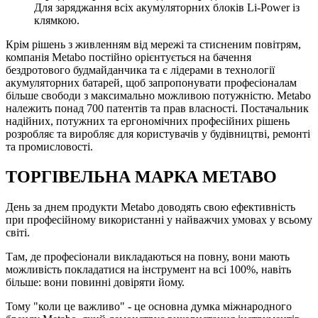
Для заряджання всіх акумуляторних блоків Li-Power із
клямкою.
Крім рішень з живленням від мережі та стисненим повітрям,
компанія Metabo постійно орієнтується на бачення
бездротового будмайданчика та є лідерами в технології
акумуляторних батарей, щоб запропонувати професіоналам
більше свободи з максимально можливою потужністю. Metabo
належить понад 700 патентів та прав власності. Постачальник
надійних, потужних та ергономічних професійних рішень
розробляє та виробляє для користувачів у будівництві, ремонті
та промисловості.
ТОРГІВЕЛЬНА МАРКА METABO
День за днем продукти Metabo доводять свою ефективність
при професійному використанні у найважчих умовах у всьому
світі.
Там, де професіонали викладаються на повну, вони мають
можливість покладатися на інструмент на всі 100%, навіть
більше: вони повинні довіряти йому.
Тому "коли це важливо" - це основна думка міжнародного