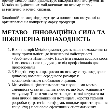
бренду Metabo, який демонструє використання інструментів
Metabo на будівельних майданчиках по всьому світу -
автентично, наочно, справді.
Зовнішній вигляд підтримує це за допомогою потужної та
орієнтованої на конкретну марку продукції.
METABO - ІННОВАЦІЙНА СИЛА ТА
ІНЖЕНЕРНА ВИНАХОДНІСТЬ
Віхи в історії Metabo демонструють наше походження та
нашу прихильність до інженерної майстерності
«Зроблено в Німеччині». Наше ім'я завжди асоціювалось
із високоякісною продукцією від професіоналів для
професіоналів.
З Нюртінгену ми працюємо по всьому світу, поєднуючи
динаміку компанії середнього розміру із
космополітизмом глобального гравця.
Ми мобільні, цілеспрямовані та гнучкі, і ми маємо
сміливість ставити під питання те, що було успішним у
минулому. Таким чином ми завжди готові вступати на
нові шляхи. Інноваційний потенціал і короткі терміни
розробки (стратегія платформи, швидке прототипування
тощо. буд.) є основою ефективних систематичних