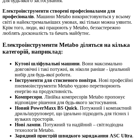
для будь-якого застосування.
Електроінструменти створені професіоналами для
професіоналів
. Машини Metabo використовуються у всьому
світі в найекстремальніших умовах, які тільки можна уявити.
Крім того, люди, які працюють у Metabo, беззастережно
люблять досконалість та бачать майбутнє.
Електроінструменти Metabo діляться на кілька
категорій, наприклад:
Кутові шліфувальні машини
. Вони максимально
довговічні і такі потужні, як ніколи раніше - ідеальний
вибір для будь-якої роботи.
Інструменти для стисненого повітря
. Нові професійні
пневмоінструменти Metabo чудово перетворюють
енергію на продуктивність.
Компресори
. Лінійка компресорів Metabo пропонує
відповідне рішення для будь-якого застосування.
Новий PowerMaxx BS Quick
. Потужний і компактний
дриль/шуруповерт, що ідеально підходить для тісних і
вузьких просторів.
Нові лампи
. Потужний та надійний – світлодіодна
технологія Metabo.
Зарядний пристрій швидкого заряджання ASC Ultra
.