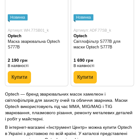
Новинка
Новинка
Артикул: WH.77SB01_k
Артикул: ADF.77SB_k
Optech
Optech
Маска зварювальна Optech
Світлофільтр S777B для
S777B
маски Optech S777B
2 190 грн
1 690 грн
В наявності
В наявності
Купити
Купити
Optech — бренд зварювальних масок хамелеон і
світлофільтрів для захисту очей та обличчя зварника. Маски
Optech використовують під час MMA, MIG/MAG і TIG
зварювання, плазмового різання, ремонту металевих деталей
і робіт у майстерні.
В інтернет-магазині «Інструмент Центр» можна купити Optech
в Україні з доставкою по всій країні. У каталозі представлені