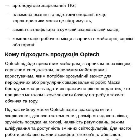
аргонодугове зварювання TIG;
плазмове різання та підготовчі операції, якщо
характеристики маски це підтримують;
заміна світлофільтра в сумісній зварювальній масці;
комплектація робочого місця зварника в майстерні, сервісі
або гаражі.
Кому підходить продукція Optech
Optech підійде приватним майстрам, зварникам-початківцям,
сервісним спеціалістам, невеликим майстерням і
користувачам, яким потрібен зрозумілий захист для
періодичних або регулярних зварювальних робіт. Маски
бренду можна розглядати як практичне рішення для тих, хто
працює з металом і хоче закрити базову потребу в захисті
обличчя та зору.
Під час вибору маски Optech варто враховувати тип
зварювання, діапазон затемнення, розмір оглядового вікна,
зручність посадки на голові, наявність регулювань, режим
шліфування та доступність змінних світлофільтрів. Для частої
роботи особливо важливі комфорт оголов’я, стабільність