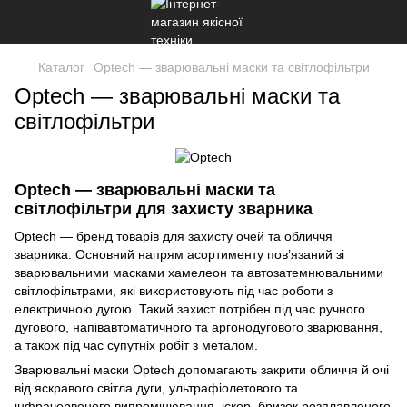
Каталог
Optech — зварювальні маски та світлофільтри
Optech — зварювальні маски та
світлофільтри
Optech — зварювальні маски та
світлофільтри для захисту зварника
Optech — бренд товарів для захисту очей та обличчя
зварника. Основний напрям асортименту пов’язаний зі
зварювальними масками хамелеон та автозатемнювальними
світлофільтрами, які використовують під час роботи з
електричною дугою. Такий захист потрібен під час ручного
дугового, напівавтоматичного та аргонодугового зварювання,
а також під час супутніх робіт з металом.
Зварювальні маски Optech допомагають закрити обличчя й очі
від яскравого світла дуги, ультрафіолетового та
інфрачервоного випромінювання, іскор, бризок розплавленого