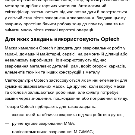
металу та дрібних гарячих частинок. Автоматичний
світлофільтр затемнюється під час появи дуги й повертається
у світлий стан після завершення зварювання. Завдяки цьому
зварнику простіше бачити робочу зону до початку шва та не
знімати маску після кожної короткої операції.
Для яких завдань використовують Optech
Маски хамелеон Optech підходять для зварювальних робіт у
гаражі, домашній майстерні, сервісі, на ремонтній ділянці або
невеликому виробництві. Їх використовують під час
зварювання металевих деталей, рам, воріт, огорож, каркасів,
елементів техніки та інших конструкцій з металу.
Світлофільтри Optech застосовуються як змінні елементи для
сумісних зварювальних масок. Це зручно, коли корпус маски
та оголов’я залишаються робочими, але фільтр потребує
заміни через зношення, пошкодження або погіршення огляду.
Товари Optech підбирають для таких завдань:
захист очей та обличчя зварника під час роботи з дугою;
ручне дугове зварювання MMA;
напівавтоматичне зварювання MIG/MAG;