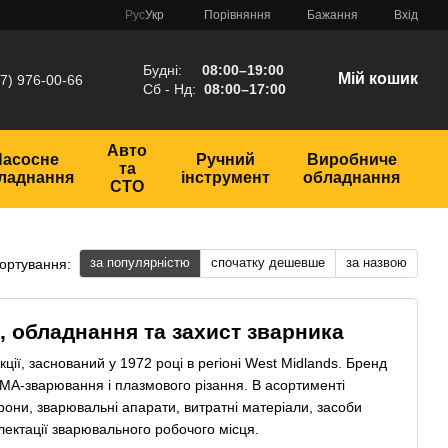
Порівняння
Рус
Укр
Бажання
Вхід
Будні:
08:00–19:00
Мій кошик
7) 976-00-66
Сб - Нд:
08:00–17:00
Авто
Насосне
Ручний
Виробниче
та
ладнання
інструмент
обладнання
СТО
за популярністю
спочатку дешевше
за назвою
ортування:
 обладнання та захист зварника
ії, заснований у 1972 році в регіоні West Midlands. Бренд
MA-зварювання і плазмового різання. В асортименті
они, зварювальні апарати, витратні матеріали, засоби
лектації зварювального робочого місця.