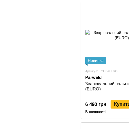
Новинка
Артикул: ECO.26.E04S
Parweld
Зварювальний пальни
(EURO)
Купит
6 490 грн
В наявності