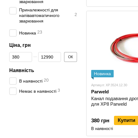
зварювання
Приналежності для
2
напівавтоматичного
зварювання
23
Новинка
Ціна, грн
Від Ціна, грн
До Ціна, грн
ОК
Наявність
Новинка
20
В наявності
Артикул: XP.3524.12.30
3
Немає в наявності
Parweld
Канал подавання дрот
для XP8 Parweld
Купити
380 грн
В наявності