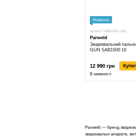
Новинка
Артикул: SAB1500-100E
Parweld
Зварювальний пальн
GUN SAB1500 10
Купи
12 990 грн
В наявності
Parweld — бренд зварювал
зварювальні апарати, вит