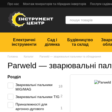
Перейти до основного контенту
Про нас
Монтаж генераторів та гібридних інверторів
Послуги садівн
Обмін та повернення
Угода користувача
Відгуки
Електричні
Сад і
Будівництво
Звар
інструменти
ділянка
та склад
обл
Головна
Каталог
Parweld — зварювальні пальники та обладнання
Parweld — зварювальні пал
Розділ
Зварювальні пальники
18
MIG/MAG
2
Зварювальні пальники TIG
Приналежності для
1
аргонно-дугового