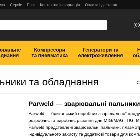
ика
Сервіс
Блог
Контактна інформація
Оплата і доставка
(09
ювальне
Компресори
Генератори та
аднання
та пневматика
електроживлення
об
ьники та обладнання
С
Parweld — зварювальні пальники,
Parweld — британський виробник зварювальної продукц
розробляє та виробляє рішення для MIG/MAG, TIG, M
Parweld представлені зварювальні пальники, плазмотр
індивідуального захисту та додаткові товари для комп