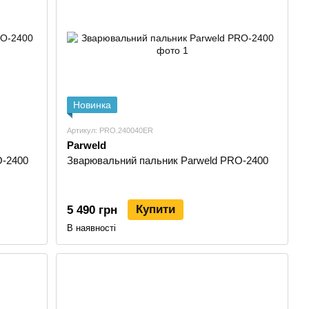
му його витратні елементи потребують регулярної заміни.
інші деталі підбираються під модель плазмотрона, робочий
витратників допомагає отримати стабільнішу дугу, рівний різ
металообробки, ремонтних ділянок, виробничих ліній і
ржавіючу сталь, алюміній та інші струмопровідні метали.
Новинка
Артикул: PRO.240040ER
G, TIG, MMA-зварювання та плазмового різання. Це
Parweld
нь у майстерні до регулярної роботи на виробничій ділянці.
O-2400
Зварювальний пальник Parweld PRO-2400
м струмом, напругою живлення, товщиною металу та
чного зварювання дротом, TIG-апарати — для акуратного
Купити
5 490 грн
учного зварювання покритим електродом, а плазморізи —
В наявності
оже бути орієнтоване на ремонтні завдання, сервіс, монтаж
не тільки максимальний струм, а й цикл роботи, доступні
тратниками, а також умови підключення до електромережі.