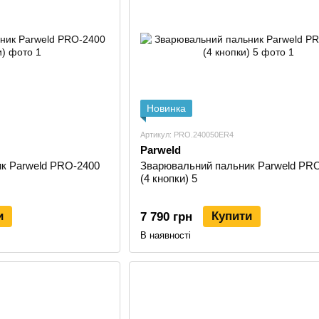
Плазмотрон працює в умовах високої температури, то
Електроди, сопла, завихрювачі, захисні ковпачки та 
струм, товщину металу й тип різу. Правильний підбір 
і нормальний строк служби обладнання.
Плазмові рішення Parweld підходять для майстерень, 
монтажних робіт, де потрібно швидко різати сталь, не
Новинка
Зварювальні апарати Parweld
Артикул: PRO.240050ER4
В асортименті Parweld є зварювальні апарати для MI
Parweld
обладнання для різних рівнів навантаження: від завда
к Parweld PRO-2400
Зварювальний пальник Parweld PR
Апарати підбираються за типом зварювання, робочи
(4 кнопки) 5
вимогами до мобільності.
MIG/MAG апарати використовують для напівавтомати
и
Купити
7 790 грн
аргонодугового зварювання, MMA-інвертори — для р
В наявності
для різання металу. Залежно від моделі обладнання м
або інтенсивніше промислове застосування.
Під час вибору апарата Parweld важливо враховувати 
режими, тип керування, сумісність з пальниками й ви
Засоби захисту зварника та PPE