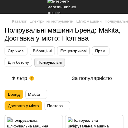
Каталог
Електричні інструменти
Шліфмашини
Полірувальн
Полірувальні машини Бренд: Makita,
Доставка у місто: Полтава
Стрічкові
Вібраційні
Ексцентрикові
Прямі
Для бетону
Полірувальні
Фільтр
За популярністю
2
Бренд
Makita
Доставка у місто
Полтава