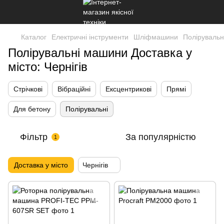
Каталог
Електричні інструменти
Шліфмашини
Полірувальн
Полірувальні машини Доставка у
місто: Чернігів
Стрічкові
Вібраційні
Ексцентрикові
Прямі
Для бетону
Полірувальні
Фільтр
За популярністю
1
Доставка у місто
Чернігів