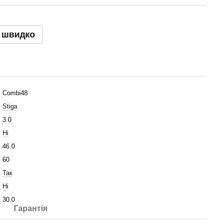
 швидко
Combi48
Stiga
3.0
Ні
46.0
60
Так
Ні
30.0
Гарантія