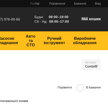
Порівняння
Рус
Укр
Бажання
Вхід
Будні:
08:00–19:00
Мій кошик
7) 976-00-66
Сб - Нд:
08:00–17:00
Авто
Насосне
Ручний
Виробниче
та
ладнання
інструмент
обладнання
СТО
Артикул
Combi48
Порівняти
В бажання
опичувальної знижки