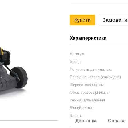
Купити
Замовити
Характеристики
Артикул
Бренд
Потужність двигуна, к.с.
Привід на колеса (самохідна)
Ширина косіння, см
Об'єм травозбірника, л
Режим мульчування
Бічний викид
Вага, кг
Доставка
Оплата