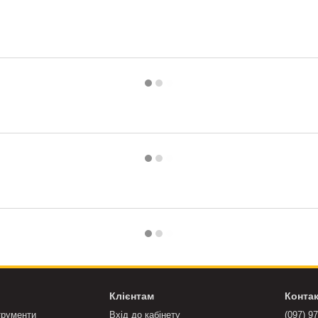
Клієнтам
Конта
трументи
Вхід до кабінету
(097) 9