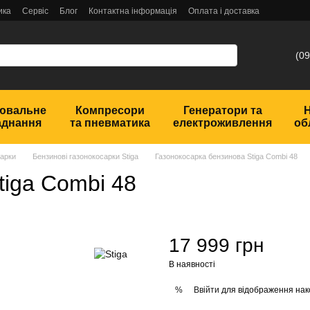
ика
Сервіс
Блог
Контактна інформація
Оплата і доставка
(09
ювальне
Компресори
Генератори та
аднання
та пневматика
електроживлення
об
сарки
Бензинові газонокосарки Stiga
Газонокосарка бензинова Stiga Combi 48
tiga Combi 48
17 999 грн
В наявності
Ввійти
для відображення нак
%