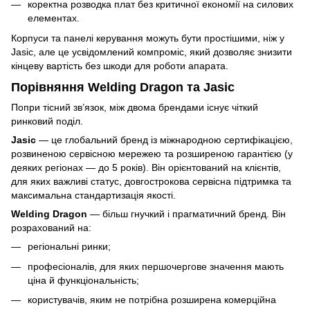
коректна розводка плат без критичної економії на силових
елементах.
Корпуси та панелі керування можуть бути простішими, ніж у
Jasic, але це усвідомлений компроміс, який дозволяє знизити
кінцеву вартість без шкоди для роботи апарата.
Порівняння Welding Dragon та Jasic
Попри тісний зв’язок, між двома брендами існує чіткий
ринковий поділ.
Jasic
— це глобальний бренд із міжнародною сертифікацією,
розвиненою сервісною мережею та розширеною гарантією (у
деяких регіонах — до 5 років). Він орієнтований на клієнтів,
для яких важливі статус, довгострокова сервісна підтримка та
максимальна стандартизація якості.
Welding Dragon
— більш гнучкий і прагматичний бренд. Він
розрахований на:
регіональні ринки;
професіоналів, для яких першочергове значення мають
ціна й функціональність;
користувачів, яким не потрібна розширена комерційна