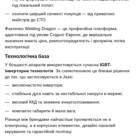
під локальний попит;
охопити ширший сегмент покупців — від приватних
майстрів до СТО.
Фактично Welding Dragon — це професійна платформа,
адаптована під умови Східної Європи, де вирішальне
значення мають ціна, ремонтопридатність і зрозуміла логіка
експлуатації.
Технологічна база
У більшості апаратів використовується сучасна
IGBT-
інверторна технологія
. За схемотехнікою це близькі рішення
до тих, що застосовуються в Jasic:
високочастотні інвертори;
стабільна дуга навіть за нестабільної напруги в мережі;
високий ККД та знижене енергоспоживання;
компактні габарити й мала вага.
Різниця між брендами найчастіше проявляється не в
електроніці, а в корпусних елементах, дизайні панелей
керування та гарантійній політиці.