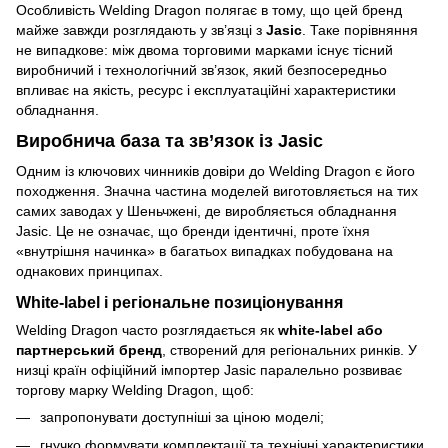
Особливість Welding Dragon полягає в тому, що цей бренд
майже завжди розглядають у зв’язці з
Jasic
. Таке порівняння
не випадкове: між двома торговими марками існує тісний
виробничий і технологічний зв’язок, який безпосередньо
впливає на якість, ресурс і експлуатаційні характеристики
обладнання.
Виробнича база та зв’язок із Jasic
Одним із ключових чинників довіри до Welding Dragon є його
походження. Значна частина моделей виготовляється на тих
самих заводах у Шеньчжені, де виробляється обладнання
Jasic. Це не означає, що бренди ідентичні, проте їхня
«внутрішня начинка» в багатьох випадках побудована на
однакових принципах.
White-label і регіональне позиціонування
Welding Dragon часто розглядається як
white-label або
партнерський бренд
, створений для регіональних ринків. У
низці країн офіційний імпортер Jasic паралельно розвиває
торгову марку Welding Dragon, щоб:
запропонувати доступніші за ціною моделі;
гнучко формувати комплектації та технічні характеристики