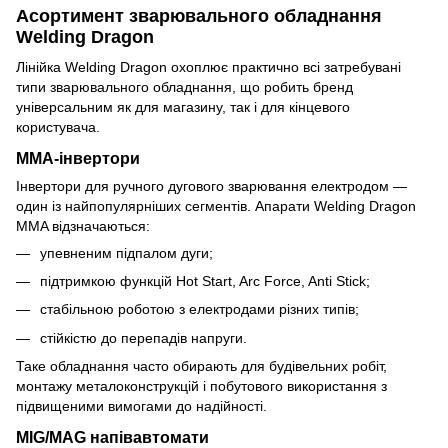
Асортимент зварювального обладнання
Welding Dragon
Лінійка Welding Dragon охоплює практично всі затребувані
типи зварювального обладнання, що робить бренд
універсальним як для магазину, так і для кінцевого
користувача.
MMA-інвертори
Інвертори для ручного дугового зварювання електродом —
один із найпопулярніших сегментів. Апарати Welding Dragon
MMA відзначаються:
упевненим підпалом дуги;
підтримкою функцій Hot Start, Arc Force, Anti Stick;
стабільною роботою з електродами різних типів;
стійкістю до перепадів напруги.
Таке обладнання часто обирають для будівельних робіт,
монтажу металоконструкцій і побутового використання з
підвищеними вимогами до надійності.
MIG/MAG напівавтомати