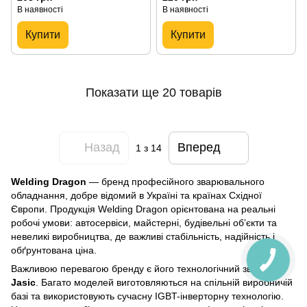
В наявності
В наявності
Купити
Купити
Показати ще 20 товарів
Назад
Вперед
1
з 14
Welding Dragon
— бренд професійного зварювального
обладнання, добре відомий в Україні та країнах Східної
Європи. Продукція Welding Dragon орієнтована на реальні
робочі умови: автосервіси, майстерні, будівельні об’єкти та
невеликі виробництва, де важливі стабільність, надійність і
обґрунтована ціна.
Важливою перевагою бренду є його технологічний зв’язок із
Jasic
. Багато моделей виготовляються на спільній виробничій
базі та використовують сучасну IGBT-інверторну технологію.