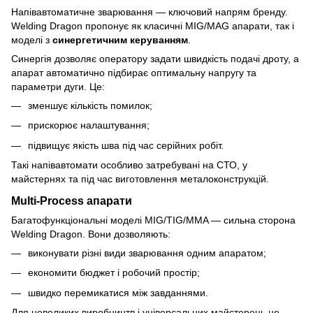
Напівавтоматичне зварювання — ключовий напрям бренду.
Welding Dragon пропонує як класичні MIG/MAG апарати, так і
моделі з
синергетичним керуванням
.
Синергія дозволяє оператору задати швидкість подачі дроту, а
апарат автоматично підбирає оптимальну напругу та
параметри дуги. Це:
зменшує кількість помилок;
прискорює налаштування;
підвищує якість шва під час серійних робіт.
Такі напівавтомати особливо затребувані на СТО, у
майстернях та під час виготовлення металоконструкцій.
Multi-Process апарати
Багатофункціональні моделі MIG/TIG/MMA — сильна сторона
Welding Dragon. Вони дозволяють:
виконувати різні види зварювання одним апаратом;
економити бюджет і робочий простір;
швидко перемикатися між завданнями.
Для невеликих виробництв і універсальних майстерень це