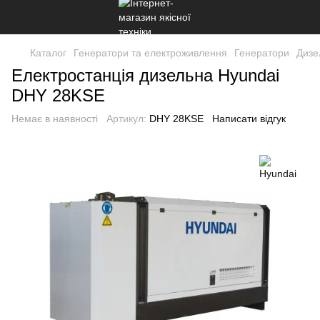
Каталог
Генератори та електроживлення
Генератори
Дизе
Електростанція дизельна Hyundai
DHY 28KSE
Немає в наявності
Артикул:
DHY 28KSE
Написати відгук