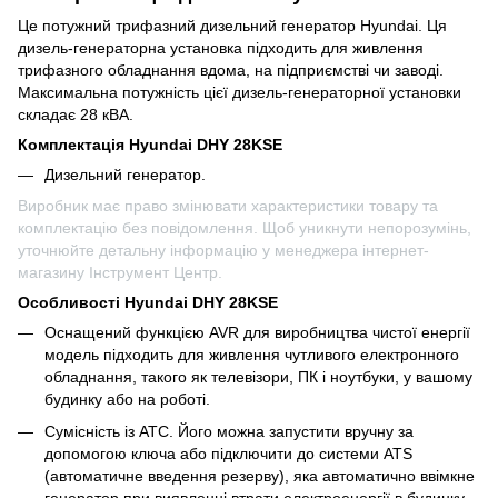
Це потужний трифазний дизельний генератор Hyundai. Ця
дизель-генераторна установка підходить для живлення
трифазного обладнання вдома, на підприємстві чи заводі.
Максимальна потужність цієї дизель-генераторної установки
складає 28 кВА.
Комплектація Hyundai DHY 28KSE
Дизельний генератор.
Виробник має право змінювати характеристики товару та
комплектацію без повідомлення. Щоб уникнути непорозумінь,
уточнюйте детальну інформацію у менеджера інтернет-
магазину Інструмент Центр.
Особливості Hyundai DHY 28KSE
Оснащений функцією AVR для виробництва чистої енергії
модель підходить для живлення чутливого електронного
обладнання, такого як телевізори, ПК і ноутбуки, у вашому
будинку або на роботі.
Сумісність із АТС. Його можна запустити вручну за
допомогою ключа або підключити до системи ATS
(автоматичне введення резерву), яка автоматично ввімкне
генератор при виявленні втрати електроенергії в будинку.