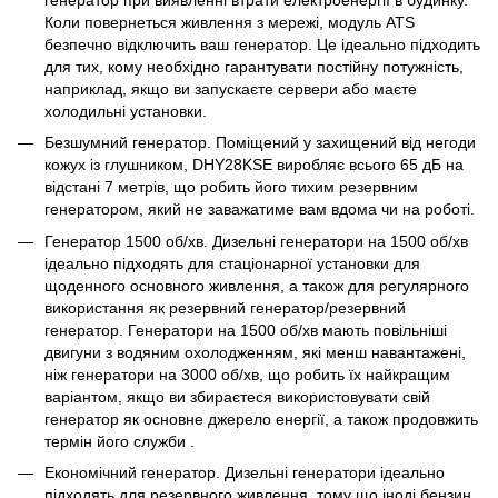
Коли повернеться живлення з мережі, модуль ATS
безпечно відключить ваш генератор. Це ідеально підходить
для тих, кому необхідно гарантувати постійну потужність,
наприклад, якщо ви запускаєте сервери або маєте
холодильні установки.
Безшумний генератор. Поміщений у захищений від негоди
кожух із глушником, DHY28KSE виробляє всього 65 дБ на
відстані 7 метрів, що робить його тихим резервним
генератором, який не заважатиме вам вдома чи на роботі.
Генератор 1500 об/хв. Дизельні генератори на 1500 об/хв
ідеально підходять для стаціонарної установки для
щоденного основного живлення, а також для регулярного
використання як резервний генератор/резервний
генератор. Генератори на 1500 об/хв мають повільніші
двигуни з водяним охолодженням, які менш навантажені,
ніж генератори на 3000 об/хв, що робить їх найкращим
варіантом, якщо ви збираєтеся використовувати свій
генератор як основне джерело енергії, а також продовжить
термін його служби .
Економічний генератор. Дизельні генератори ідеально
підходять для резервного живлення, тому що іноді бензин