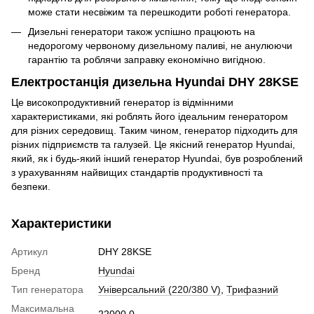
може стати несвіжим та перешкодити роботі генератора.
Дизельні генератори також успішно працюють на
недорогому червоному дизельному паливі, не анулюючи
гарантію та роблячи заправку економічно вигідною.
Електростанція дизельна Hyundai DHY 28KSE
Це високопродуктивний генератор із відмінними
характеристиками, які роблять його ідеальним генератором
для різних середовищ. Таким чином, генератор підходить для
різних підприємств та галузей. Це якісний генератор Hyundai,
який, як і будь-який інший генератор Hyundai, був розроблений
з урахуванням найвищих стандартів продуктивності та
безпеки.
Характеристики
Артикул
DHY 28KSE
Бренд
Hyundai
Тип генератора
Універсальний (220/380 V)
,
Трифазний
Максимальна
22000.0