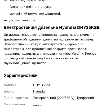
блокатори змінного струму;
механічний регулятор швидкості;
датчик рівня олії.
Електростанція дизельна Hyundai DHY35KSE
Ця дизель-генераторна установка підходить для живлення
трифазного обладнання вдома, на підприємстві чи заводі.
Звукоізоляційний кожух: імпортується синхронно із
генератором, електростатичне покриття проти корозії,
подряпин, підходить для кліматичних умов України. Корпус
прокладений звукоізоляційною піною з високою
звукоізоляційною здатністю.
Характеристики
Артикул
DHY 35KSE
Бренд
Hyundai
Тип генератора
Універсальний (220/380 V)
,
Трифазний
Максимальна
28000.0