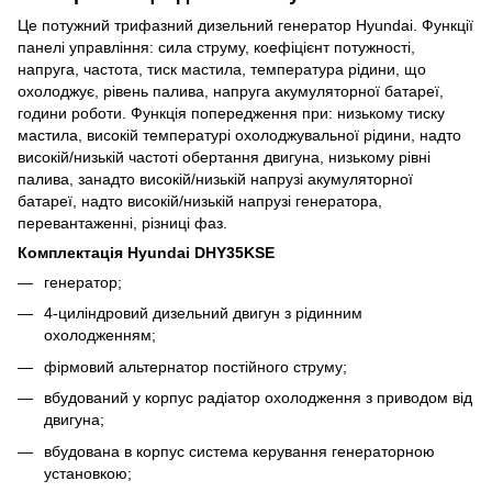
Це потужний трифазний дизельний генератор Hyundai. Функції
панелі управління: сила струму, коефіцієнт потужності,
напруга, частота, тиск мастила, температура рідини, що
охолоджує, рівень палива, напруга акумуляторної батареї,
години роботи. Функція попередження при: низькому тиску
мастила, високій температурі охолоджувальної рідини, надто
високій/низькій частоті обертання двигуна, низькому рівні
палива, занадто високій/низькій напрузі акумуляторної
батареї, надто високій/низькій напрузі генератора,
перевантаженні, різниці фаз.
Комплектація Hyundai DHY35KSE
генератор;
4-циліндровий дизельний двигун з рідинним
охолодженням;
фірмовий альтернатор постійного струму;
вбудований у корпус радіатор охолодження з приводом від
двигуна;
вбудована в корпус система керування генераторною
установкою;