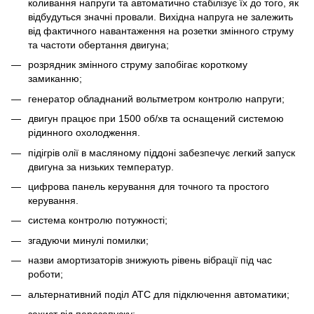
коливання напруги та автоматично стабілізує їх до того, як
відбудуться значні провали. Вихідна напруга не залежить
від фактичного навантаження на розетки змінного струму
та частоти обертання двигуна;
розрядник змінного струму запобігає короткому
замиканню;
генератор обладнаний вольтметром контролю напруги;
двигун працює при 1500 об/хв та оснащений системою
рідинного охолодження.
підігрів олії в масляному піддоні забезпечує легкий запуск
двигуна за низьких температур.
цифрова панель керування для точного та простого
керування.
система контролю потужності;
згадуючи минулі помилки;
назви амортизаторів знижують рівень вібрації під час
роботи;
альтернативний поділ АТС для підключення автоматики;
захист від перезапуску;