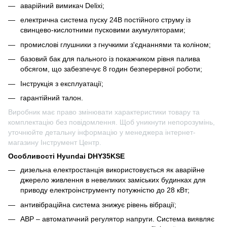
аварійний вимикач Delixi;
електрична система пуску 24В постійного струму із
свинцево-кислотними пусковими акумуляторами;
промислові глушники з гнучкими з'єднаннями та коліном;
базовий бак для пального із покажчиком рівня палива
обсягом, що забезпечує 8 годин безперервної роботи;
Інструкція з експлуатації;
гарантійний талон.
Виробник має право змінювати характеристики товару та
комплектацію без повідомлення. Щоб уникнути непорозумінь,
уточнюйте детальну інформацію у менеджера інтернет-
магазину Інструмент Центр.
Особливості Hyundai DHY35KSE
дизельна електростанція використовується як аварійне
джерело живлення в невеликих заміських будинках для
приводу електроінструменту потужністю до 28 кВт;
антивібраційна система знижує рівень вібрації;
АВР – автоматичний регулятор напруги. Система виявляє