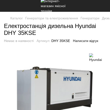
Каталог
Генератори та електроживлення
Генератори
Дизе
Електростанція дизельна Hyundai
DHY 35KSE
Немає в наявності
Артикул:
DHY 35KSE
Написати відгук