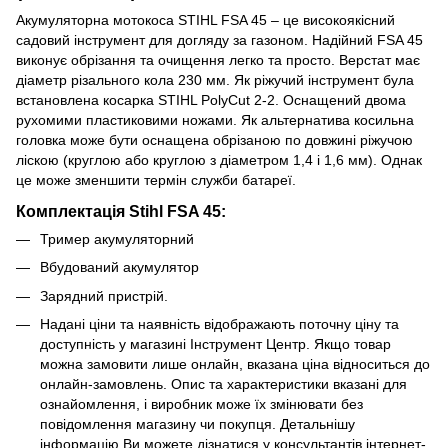
Акумуляторна мотокоса STIHL FSA 45 – це високоякісний
садовий інструмент для догляду за газоном. Надійний FSA 45
виконує обрізання та очищення легко та просто. Верстат має
діаметр різального кола 230 мм. Як ріжучий інструмент була
встановлена ​​косарка STIHL PolyCut 2-2. Оснащений двома
рухомими пластиковими ножами. Як альтернатива косильна
головка може бути оснащена обрізаною по довжині ріжучою
ліскою (круглою або круглою з діаметром 1,4 і 1,6 мм). Однак
це може зменшити термін служби батареї.
Комплектація Stihl FSA 45:
Тример акумуляторний
Вбудований акумулятор
Зарядний пристрій.
Надані ціни та наявність відображають поточну ціну та
доступність у магазині Інструмент Центр. Якщо товар
можна замовити лише онлайн, вказана ціна відноситься до
онлайн-замовлень. Опис та характеристики вказані для
ознайомлення, і виробник може їх змінювати без
повідомлення магазину чи покупця. Детальнішу
інформацію Ви можете дізнатися у консультантів інтернет-