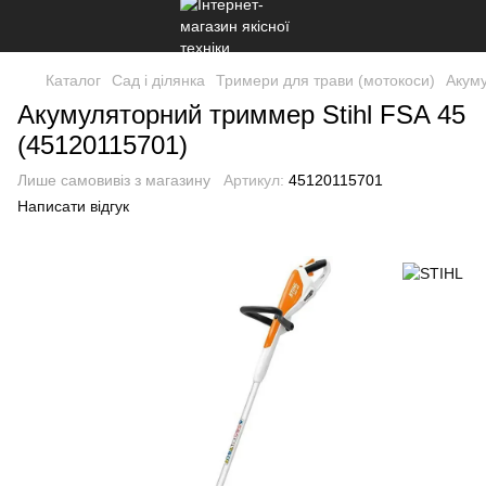
Каталог
Сад і ділянка
Тримери для трави (мотокоси)
Акуму
Акумуляторний триммер Stihl FSA 45
(45120115701)
Лише самовивіз з магазину
Артикул:
45120115701
Написати відгук