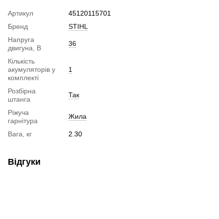
Артикул
45120115701
Бренд
STIHL
Напруга
36
двигуна, В
Кількість
акумуляторів у
1
комплекті
Розбірна
Так
штанга
Ріжуча
Жила
гарнітура
Вага, кг
2.30
Відгуки