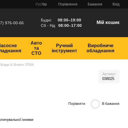
Порівняння
Рус
Укр
Бажання
Вхід
Будні:
08:00–19:00
Мій кошик
7) 976-00-66
Сб - Нд:
08:00–17:00
Авто
Насосне
Ручний
Виробниче
та
ладнання
інструмент
обладнання
СТО
Briggs & Stratton 3750A
Артикул
038025
Порівняти
В бажання
опичувальної знижки