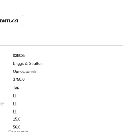
явиться
038025
Briggs & Stratton
Однофазний
3750.0
Так
Ні
ску
Ні
Ні
15.0
56.0