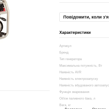
Повідомити, коли з'
Характеристики
Артикул
Бренд
Тип генератора
Максимальна потужність, Вт
Наявність AVR
Наявність електрозапуску
Наявність вбудованого автозапу
Функція зварювання
Об'єм паливного бака, л
Вага, кг