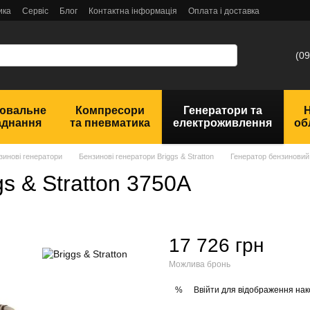
ика
Сервіс
Блог
Контактна інформація
Оплата і доставка
(09
ювальне
Компресори
Генератори та
аднання
та пневматика
електроживлення
об
зинові генератори
Бензинові генератори Briggs & Stratton
Генератор бензиновий 
s & Stratton 3750A
17 726 грн
Можлива бронь
Ввійти
для відображення нак
%