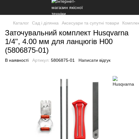
Каталог
Сад і ділянка
Аксесуари та супутні товари
Комплек
Заточувальний комплект Husqvarna
1/4", 4.00 мм для ланцюгів H00
(5806875-01)
В наявності
Артикул:
5806875-01
Написати відгук