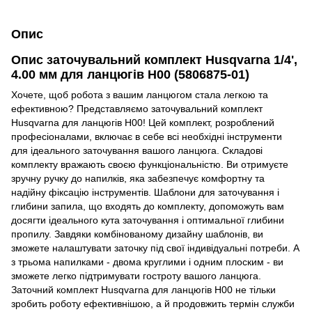
Опис
Опис заточувальний комплект Husqvarna 1/4',
4.00 мм для ланцюгів H00 (5806875-01)
Хочете, щоб робота з вашим ланцюгом стала легкою та
ефективною? Представляємо заточувальний комплект
Husqvarna для ланцюгів H00! Цей комплект, розроблений
професіоналами, включає в себе всі необхідні інструменти
для ідеального заточування вашого ланцюга. Складові
комплекту вражають своєю функціональністю. Ви отримуєте
зручну ручку до напилків, яка забезпечує комфортну та
надійну фіксацію інструментів. Шаблони для заточування і
глибини запила, що входять до комплекту, допоможуть вам
досягти ідеального кута заточування і оптимальної глибини
пропилу. Завдяки комбінованому дизайну шаблонів, ви
зможете налаштувати заточку під свої індивідуальні потреби. А
з трьома напилками - двома круглими і одним плоским - ви
зможете легко підтримувати гостроту вашого ланцюга.
Заточний комплект Husqvarna для ланцюгів H00 не тільки
зробить роботу ефективнішою, а й продовжить термін служби