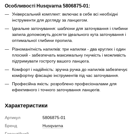
Особливості Husqvarna 5806875-01:
Універсальний комплект: включає в себе всі необхідні
інструменти для догляду за ланцюгом.
Ідеальне заточування: шаблони для заточування і глибини
запила допоможуть досягти ідеального кута заточування і
оптимальної глибини пропила.
Різноманітність напилків: три напилки - два круглих і один
плоский - забезпечать максимальну гнучкість і можливість
підтримувати гостроту вашого ланцюга.
Комфорт і надійність: зручна ручка до напилків забезпечує
комфортну фіксацію інструментів під час заточування.
Професійна якість: розроблено професіоналами для
ефективного і точного заточування ланцюгів.
Характеристики
Артикул
5806875-01
Бренд
Husqvarna
Гарантійний