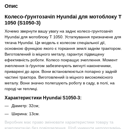
Опис
Колесо-ґрунтозачіп Hyundai для мотоблоку T
1050 (S1050-3)
Хочемо звернути вашу увагу на заднє колесо-грунтозачіп
Hyundai для мотоблоку T 1050. Устаткування призначене для
тягача Hyundai. Ця модель є колесом спеціальної дії,
основною функцією якого є торкання землі заднім трактором.
Виготовлений із міцного металу, гарантує підвищену
ефективність роботи. Колесо покращує зчеплення. Момент
зчеплення із ґрунтом забезпечують вигнуті наконечники,
приварені до арок. Вони встановлюються попарно у задній
частині трактора. Виготовлений із міцного високоякісного
металу. Вони значно полегшують роботу в саду, в полі, на
городі чи теплиці.
Характеристики Hyundai S1050-3:
Діаметр: 32см;
Ширина: 13см.
Виробник має право змінювати характеристики товару та
комплектацію без повідомлення. Щоб уникнути непорозумінь,