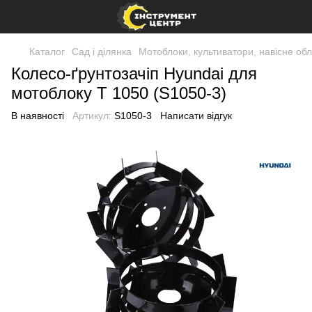
Каталог
Сад і ділянка
Мотоблоки, культиватори, навісне об
Колесо-ґрунтозачіп Hyundai для
мотоблоку T 1050 (S1050-3)
В наявності
Артикул:
S1050-3
Написати відгук