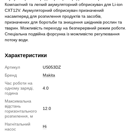
Компактний та легкий акумуляторний обприскувач для Li-ion
CXT12V. Акумуляторний обприскувач призначений
насамперед для розпилення продуктів та засобів,
призначених для боротьби та знищення шкідників рослин та
тварин. Можливість переходу на безперервний режим роботи.
Спеціальна подвійна форсунка із можливістю регулювання
потоку води.
Характеристики
Артикул
US053DZ
Бренд
Makita
Час роботи на
одному заряді,
4.0
година
Максимальна
відстань
12.0
горизонтального
розпилення, м
Нагнітальний
Ні
насос