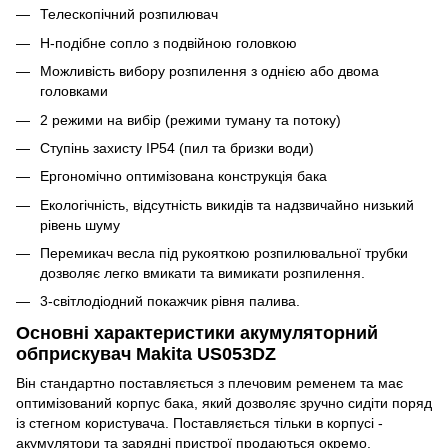
Телескопічний розпилювач
Н-подібне сопло з подвійною головкою
Можливість вибору розпилення з однією або двома
головками
2 режими на вибір (режими туману та потоку)
Ступінь захисту IP54 (пил та бризки води)
Ергономічно оптимізована конструкція бака
Екологічність, відсутність викидів та надзвичайно низький
рівень шуму
Перемикач весла під рукояткою розпилювальної трубки
дозволяє легко вмикати та вимикати розпилення.
3-світлодіодний покажчик рівня палива.
Основні характеристики акумуляторний
обприскувач Makita US053DZ
Він стандартно поставляється з плечовим ременем та має
оптимізований корпус бака, який дозволяє зручно сидіти поряд
із стегном користувача. Поставляється тільки в корпусі -
акумулятори та зарядні пристрої продаються окремо.