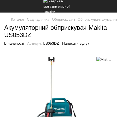
Каталог
Сад і ділянка
Обприскувачі
Обприскувачі акумулят
Акумуляторний обприскувач Makita
US053DZ
В наявності
Артикул:
US053DZ
Написати відгук