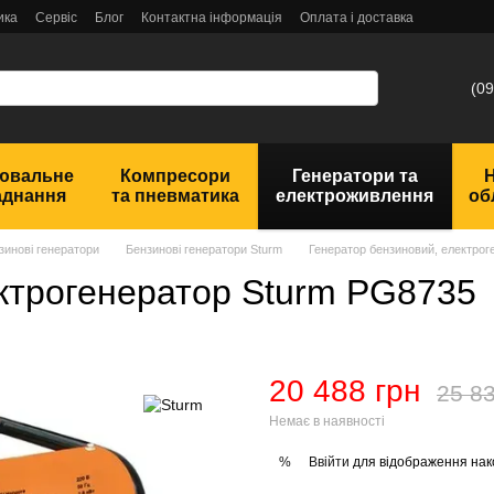
ика
Сервіс
Блог
Контактна інформація
Оплата і доставка
(09
ювальне
Компресори
Генератори та
аднання
та пневматика
електроживлення
об
зинові генератори
Бензинові генератори Sturm
Генератор бензиновий, електро
ктрогенератор Sturm PG8735
20 488 грн
25 83
Немає в наявності
Ввійти
для відображення нак
%