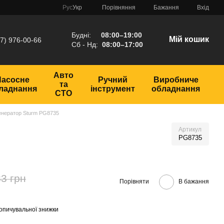
Порівняння
Рус
Укр
Бажання
Вхід
Будні:
08:00–19:00
Мій кошик
7) 976-00-66
Сб - Нд:
08:00–17:00
Авто
Насосне
Ручний
Виробниче
та
ладнання
інструмент
обладнання
СТО
генератор Sturm PG8735
Артикул
PG8735
3 грн
Порівняти
В бажання
опичувальної знижки