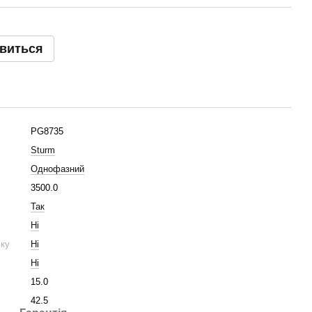
явиться
PG8735
Sturm
Однофазний
3500.0
Так
Ні
ску
Ні
Ні
15.0
42.5