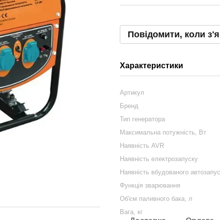
Повідомити, коли з'
Характеристики
Артикул
Бренд
Тип генератора
Максимальна потужність, Вт
Наявність AVR
Наявність електрозапуску
Наявність вбудованого автозапу
Функція зварювання
Об'єм паливного бака, л
Вага, кг