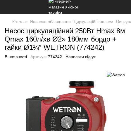
Каталог
Насосне обладнання
Циркуляційні насоси
Циркуля
Насос циркуляційний 250Вт Hmax 8м
Qmax 160л/хв Ø2» 180мм бордо +
гайки Ø1¼″ WETRON (774242)
В наявності
Артикул:
774242
Написати відгук