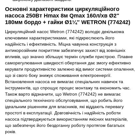
Основні характеристики циркуляційного
насоса 250Вт Hmax 8м Qmax 160л/хв Ø2"
180мм бордо + гайки Ø1¼″ WETRON (774242)
Циркуляційний насос Wetron (774242) володіє декількома
ключовими характеристиками, які підкреслюють його
надійність і ефективність. Міцна чавунна конструкція з
антикорозійним покриттям забезпечує захист від зовнішніх
впливів, що значно збільшує термін служби пристрою. Плавне
саморегулювання швидкості обертання дає змогу ефективно
керувати продуктивністю залежно від вимог системи опалення,
що зі свого боку знижує споживання електроенергії.
Встановлення насоса не вимагає спеціальних навичок та
інструментів, що спрощує процес монтажу та економить час.
Також варто відзначити, що Wetron (774242) не вимагає
спеціального технічного обслуговування, що робить його
ідеальним рішенням для власників, які віддають перевагу
простоті в експлуатації. Довговічність і надійність роботи
насоса підтверджуються використанням якісних матеріалів,
що забезпечує його бездоганну роботу протягом багатьох
років.