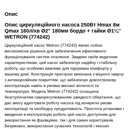
Опис
Опис циркуляційного насоса 250Вт Hmax 8м
Qmax 160л/хв Ø2" 180мм бордо + гайки Ø1¼″
WETRON (774242)
Циркуляційний насос Wetron (774242) являє собою
високоякісне рішення для забезпечення ефективного
функціонування систем опалення. Завдяки своїм видатним
характеристикам, цей насос забезпечує надійну і стабільну
роботу, що особливо важливо для підтримки комфорту у
вашому домі. Конструкція пристрою виконана з міцного чавуну
з антикорозійним покриттям, що забезпечує довгострокову
експлуатацію навіть в умовах високої вологості та
температури. Модель Wetron (774242) оснащена
безступінчатим саморегулюванням швидкості обертання, що
дає змогу адаптувати роботу насоса під конкретні умови
експлуатації та необхідну продуктивність. Простота установки і
введення в експлуатацію робить цей насос доступним для
використання як фахівцями, так і для самих користувачів.
Безумовно, використання сучасних технологій і якісних