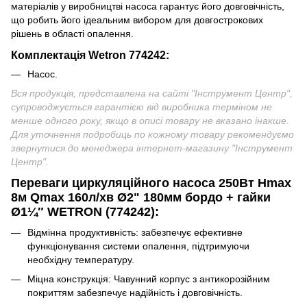
матеріалів у виробництві насоса гарантує його довговічність,
що робить його ідеальним вибором для довгострокових
рішень в області опалення.
Комплектація
Wetron 774242
:
Насос.
Вся продукція, представлена на сайті "Інструмент Центр",
супроводжується гарантією від виробника терміном не
менше одного року, якщо в описі товару не вказано інакше.
Для уточнення подробиць по кожному товару рекомендуємо
звернутися до менеджера інтернет-магазину "Інструмент
Центр
".
Переваги циркуляційного насоса 250Вт Hmax
8м Qmax 160л/хв Ø2" 180мм бордо + гайки
Ø1¼″ WETRON (774242):
Відмінна продуктивність: забезпечує ефективне
функціонування системи опалення, підтримуючи
необхідну температуру.
Міцна конструкція: Чавунний корпус з антикорозійним
покриттям забезпечує надійність і довговічність.